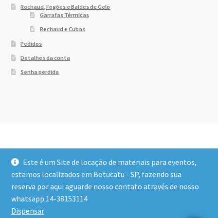
Rechaud, Fogões e Baldes de Gelo
Garrafas Térmicas
Rechaud e Cubas
Pedidos
Detalhes da conta
Senha perdida
Este é um Site de locação de materiais para eventos,
estamos localizados em Botucatu - SP, fazendo sua
reserva por aqui aguarde nosso contato através de nosso
© Dony Locações 2026
whatsapp 14-38153114
Built with WooCommerce
.
Dispensar