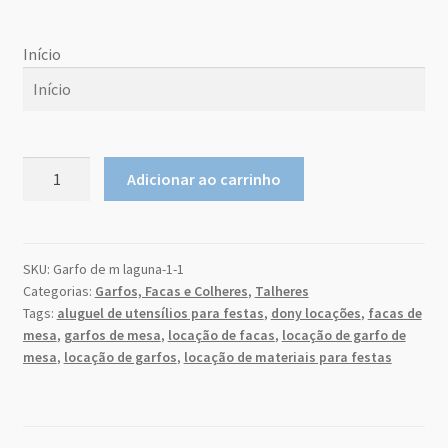
Sobre Nós
Início
Dony Locações
Dony Locações
Início
agosto
2026
Garfo
Portfolio
Adicionar ao carrinho
de
do
qu
seg
ter
qui
sex
sab
m
a
Mesa
Instagram feed
26
27
28
29
30
31
1
Gourmet
quantidade
SKU:
Garfo de m laguna-1-1
2
3
4
5
6
7
8
Logo
Categorias:
Garfos, Facas e Colheres
,
Talheres
9
10
11
12
13
14
15
Tags:
aluguel de utensílios para festas
,
dony locações
,
facas de
Price table
mesa
,
garfos de mesa
,
locação de facas
,
locação de garfo de
16
17
18
19
20
21
22
mesa
,
locação de garfos
,
locação de materiais para festas
23
24
25
26
27
28
29
Search box
30
31
1
2
3
4
5