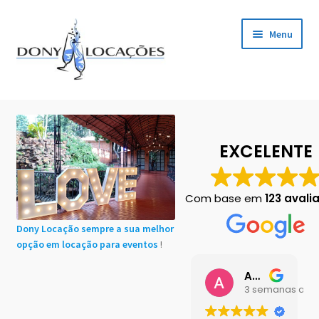
Pular
Pular
Menu
para
para
navegação
o
conteúdo
Início
Cadastro de Clientes
EXCELENTE
Carrinho
Com base em
123 avali
Chácaras em Botucatu
Dony Locação sempre a sua melhor
opção em locação para eventos
!
Contact
Ana Buttini
Finalização de compra
3 semanas atrá