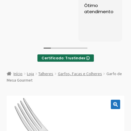
Left Sidebar
Ótimo
atendimento
Loja
Loja
Minha conta
Certificado: Trustindex
Sample Page
:
Garfo
Início
Loja
Talheres
Garfos, Facas e Colheres
Garfo de
de
Shop Demos
Mesa Gourmet
Mesa
Gourmet
Parallax Shop
Big Sale
Fullscreen Fashion