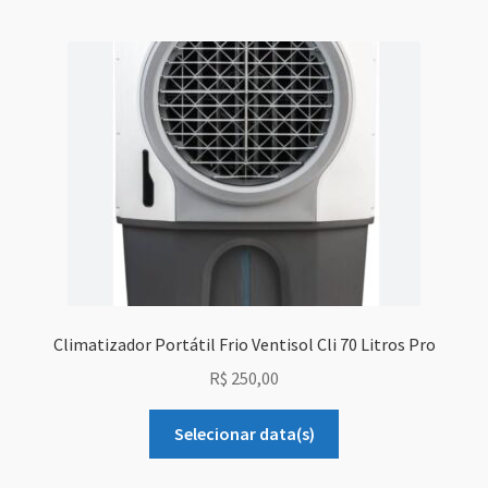
Sobre Nós
Dony Locações
Dony Locações
Portfolio
Instagram feed
Logo
Climatizador Portátil Frio Ventisol Cli 70 Litros Pro
Price table
R$
250,00
Search box
Selecionar data(s)