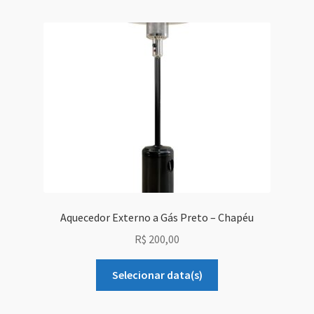
Grid Style 1
Grid Style 2
Grid Style 3
Mega Shop
Sale Countdown
Simple Slider
Aquecedor Externo a Gás Preto – Chapéu
R$
200,00
Slider Cover
Selecionar data(s)
Size Chart