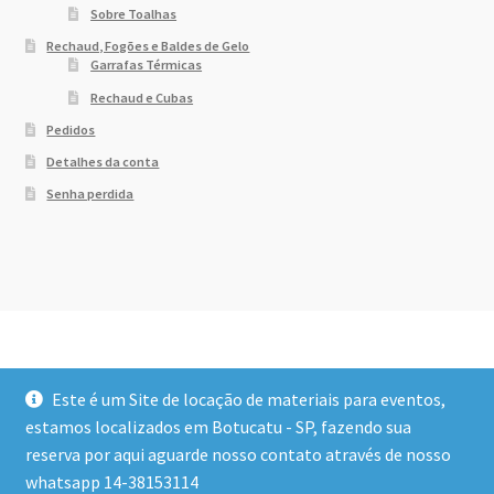
Sobre Toalhas
Rechaud, Fogões e Baldes de Gelo
Garrafas Térmicas
Rechaud e Cubas
Pedidos
Detalhes da conta
Senha perdida
Este é um Site de locação de materiais para eventos,
estamos localizados em Botucatu - SP, fazendo sua
reserva por aqui aguarde nosso contato através de nosso
© Dony Locações 2026
whatsapp 14-38153114
Built with WooCommerce
.