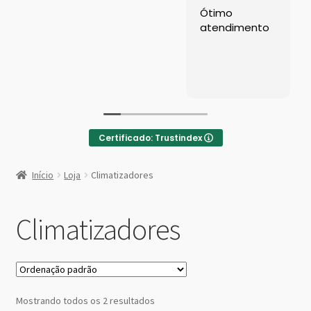
Left Sidebar
Ótimo
atendimento
Loja
Loja
Minha conta
Certificado: Trustindex
Sample Page
:
Aquecedor
Início
Loja
Climatizadores
Externo
Shop Demos
a
Gás
Climatizadores
Parallax Shop
Preto
–
Chapéu
Big Sale
Fullscreen Fashion
Mostrando todos os 2 resultados