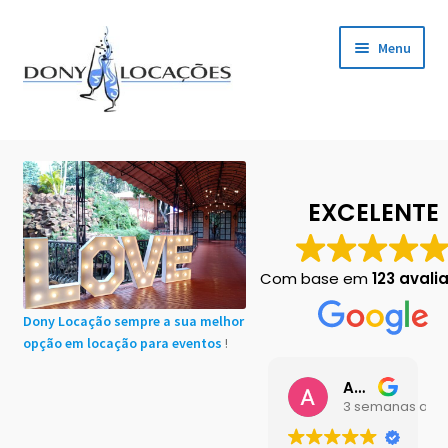
Pular
Pular
Menu
para
para
navegação
o
conteúdo
Início
Cadastro de Clientes
EXCELENTE
Carrinho
Com base em
123 avali
Chácaras em Botucatu
Dony Locação sempre a sua melhor
opção em locação para eventos
!
Contact
Ana Buttini
Finalização de compra
3 semanas atrá