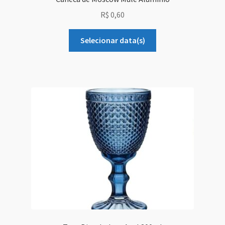
R$
0,60
Grid Style 1
Selecionar data(s)
Grid Style 2
Grid Style 3
Mega Shop
Sale Countdown
Simple Slider
Slider Cover
Size Chart