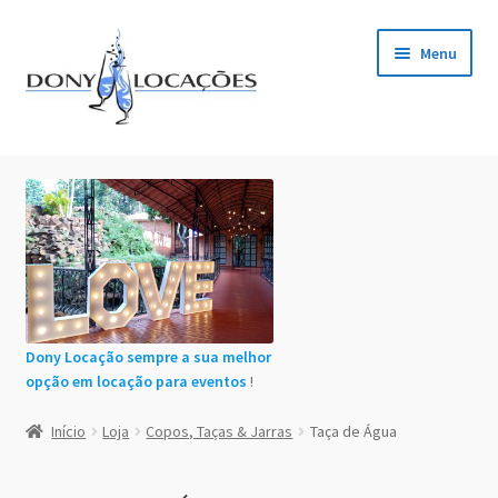
Pular
Pular
Menu
para
para
navegação
o
conteúdo
Início
Cadastro de Clientes
:
Caneca
Carrinho
de
Moscow
Mule
Chácaras em Botucatu
Aluminio
Dony Locação sempre a sua melhor
opção em locação para eventos
!
Contact
Início
Loja
Copos, Taças & Jarras
Taça de Água
Finalização de compra