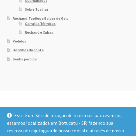
Guardanapos
Sobre Toalhas
Rechaud, Fogões e Baldes de Gelo
Garrafas Térmicas
Rechaud e Cubas
Pedidos
Detalhes da conta
Senha perdida
Este é um Site de locação de materiais para eventos,
estamos localizados em Botucatu - SP, fazendo sua
reserva por aqui aguarde nosso contato através de nosso
© Dony Locações 2026