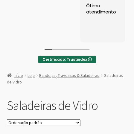
Left Sidebar
Ótimo
atendimento
Loja
Loja
Minha conta
Certificado: Trustindex
Sample Page
:
Saladeira
Início
Loja
Bandejas, Travessas & Saladeiras
Saladeiras
de
Shop Demos
de Vidro
vidro
30x4x15cm
Parallax Shop
Saladeiras de Vidro
Big Sale
Fullscreen Fashion