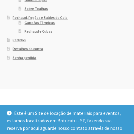
Sobre Toalhas
Rechaud, Fogões e Baldes de Gelo
Garrafas Térmicas
Rechaud e Cubas
Pedidos
Detalhes da conta
Senha perdida
Este é um Site de locação de materiais para eventos,
estamos localizados em Botucatu - SP, fazendo sua
reserva por aqui aguarde nosso contato através de nosso
© Dony Locações 2026