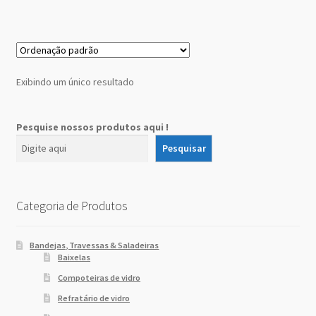
Sobre Nós
Dony Locações
Exibindo um único resultado
Dony Locações
Portfolio
Pesquise nossos produtos aqui !
Pesquisar
Instagram feed
Logo
Categoria de Produtos
Price table
Bandejas, Travessas & Saladeiras
Baixelas
Search box
Compoteiras de vidro
Refratário de vidro