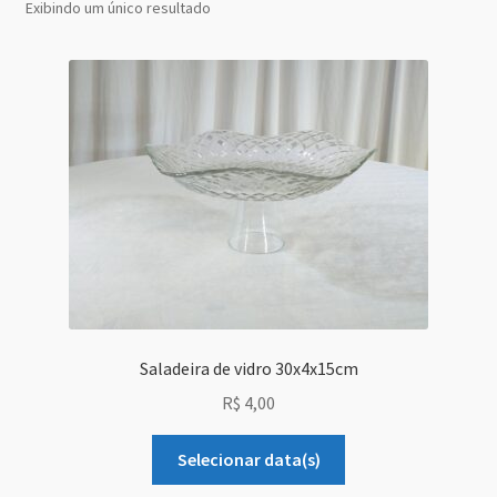
Exibindo um único resultado
Grid Style 1
Grid Style 2
Grid Style 3
Mega Shop
Sale Countdown
Simple Slider
Saladeira de vidro 30x4x15cm
Slider Cover
R$
4,00
Size Chart
Selecionar data(s)