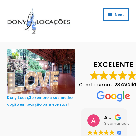
Pular
Pular
Menu
para
para
navegação
o
conteúdo
Início
Cadastro de Clientes
EXCELENTE
Carrinho
Com base em
123 avali
Chácaras em Botucatu
Dony Locação sempre a sua melhor
opção em locação para eventos
!
Contact
Ana Buttini
Finalização de compra
3 semanas atrá