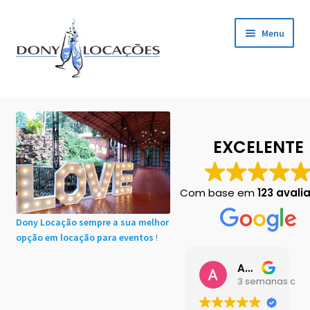
Pular
Pular
Menu
para
para
navegação
o
conteúdo
Início
Cadastro de Clientes
EXCELENTE
Carrinho
Com base em
123 avali
Chácaras em Botucatu
Dony Locação sempre a sua melhor
opção em locação para eventos
!
Contact
Ana Buttini
Finalização de compra
3 semanas atrá