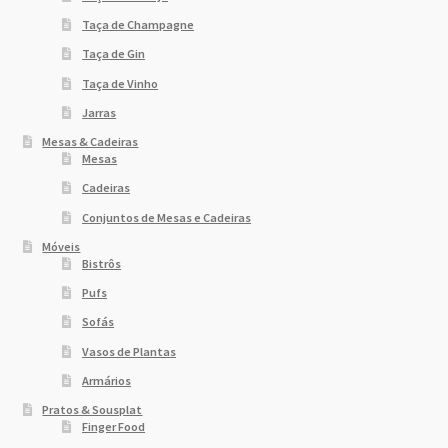
Sobre Nós
Taça de Champagne
Taça de Gin
Dony Locações
Taça de Vinho
Jarras
Dony Locações
Mesas & Cadeiras
Mesas
Portfolio
Cadeiras
Conjuntos de Mesas e Cadeiras
Instagram feed
Móveis
Bistrôs
Logo
Pufs
Sofás
Price table
Vasos de Plantas
Armários
Search box
Pratos & Sousplat
Finger Food