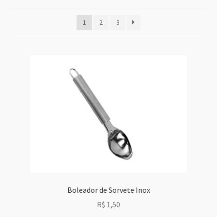
Grid Style 1
1
2
3
Grid Style 2
Grid Style 3
Mega Shop
Sale Countdown
Simple Slider
Slider Cover
Boleador de Sorvete Inox
Size Chart
R$
1,50