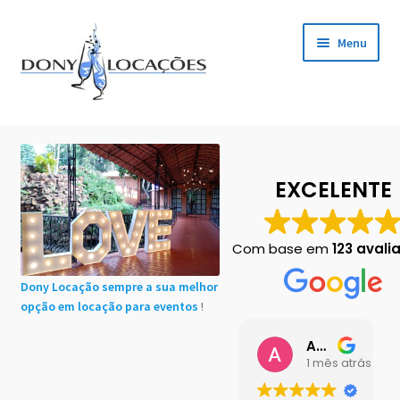
Pular
Pular
Menu
para
para
navegação
o
conteúdo
Início
Cadastro de Clientes
EXCELENTE
Carrinho
Com base em
123 avali
Chácaras em Botucatu
Dony Locação sempre a sua melhor
opção em locação para eventos
!
Contact
Ana Buttini
Finalização de compra
1 mês atrás