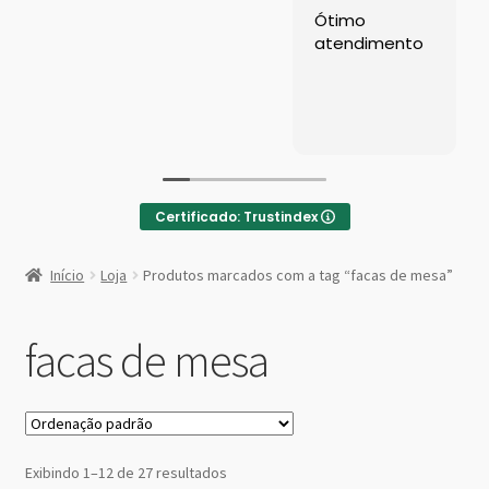
Left Sidebar
Ótimo
At
atendimento
co
ga
Loja
Re
Loja
Minha conta
Certificado: Trustindex
Sample Page
:
Boleador
Início
Loja
Produtos marcados com a tag “facas de mesa”
de
Shop Demos
Sorvete
Inox
facas de mesa
Parallax Shop
Big Sale
Fullscreen Fashion
Exibindo 1–12 de 27 resultados