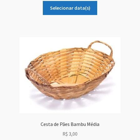
Sobre Nós
Selecionar data(s)
Dony Locações
Dony Locações
Portfolio
Instagram feed
Logo
Price table
Search box
Cesta de Pães Bambu Média
R$
3,00