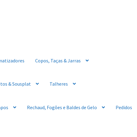
matizadores
Copos, Taças & Jarras
tos & Sousplat
Talheres
apos
Rechaud, Fogões e Baldes de Gelo
Pedidos