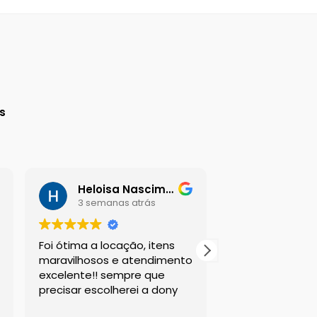
a
s
Heloisa Nascimento
Daniel G
3 semanas atrás
3 semana
Foi ótima a locação, itens
Sou suspeito a 
maravilhosos e atendimento
esta empresa, m
excelente!! sempre que
sempre atende
precisar escolherei a dony
clientes da mel
com os melhor
Leia mais