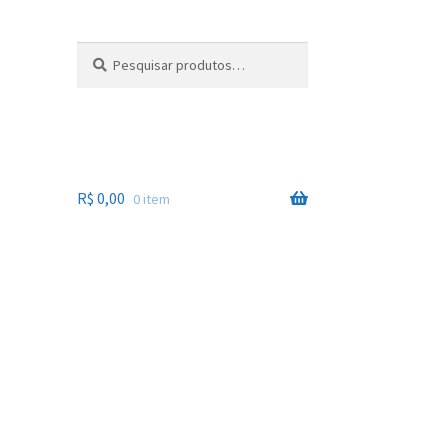
Pesquisar
Pesquisar
por:
R$
0,00
0 item