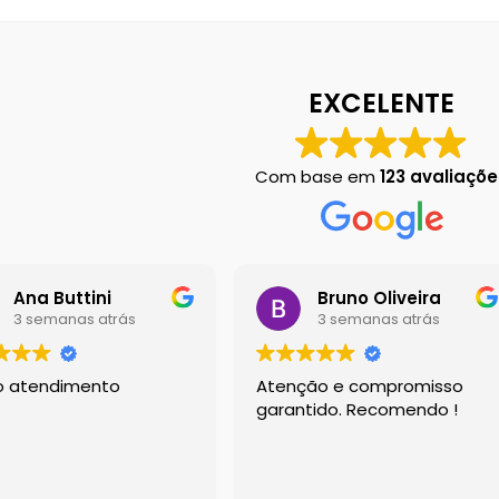
 em Botucatu
Contact
Finalização de compra
Left Sidebar
Loja
Loj
EXCELENTE
Chart
Sobre Nós
Dony Locações
Dony Locações
Portfolio
Com base em
123 avaliaçõe
Ana Buttini
Bruno Oliveira
3 semanas atrás
3 semanas atrás
o atendimento
Atenção e compromisso
garantido. Recomendo !