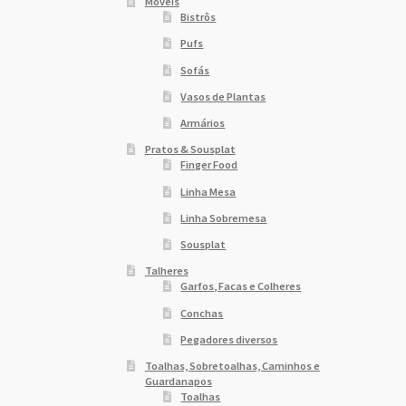
Móveis
Bistrôs
Pufs
Sofás
Vasos de Plantas
Armários
Pratos & Sousplat
Finger Food
Linha Mesa
Linha Sobremesa
Sousplat
Talheres
Garfos, Facas e Colheres
Conchas
Pegadores diversos
Toalhas, Sobretoalhas, Caminhos e
Guardanapos
Toalhas