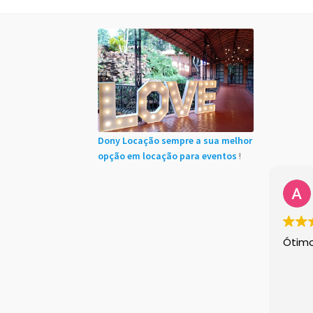
Início
Cadastro de Clientes
Carrinho
Chácaras
Minha conta
Sample Page
Shop Demos
Size 
Instagram feed
Logo
Price table
Search box
Dony Locação sempre a sua melhor
opção em locação para eventos
!
Ótim