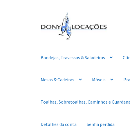
Pular
Pular
para
para
navegação
o
conteúdo
Bandejas, Travessas & Saladeiras
Cli
Mesas & Cadeiras
Móveis
Pra
Toalhas, Sobretoalhas, Caminhos e Guardan
Detalhes da conta
Senha perdida