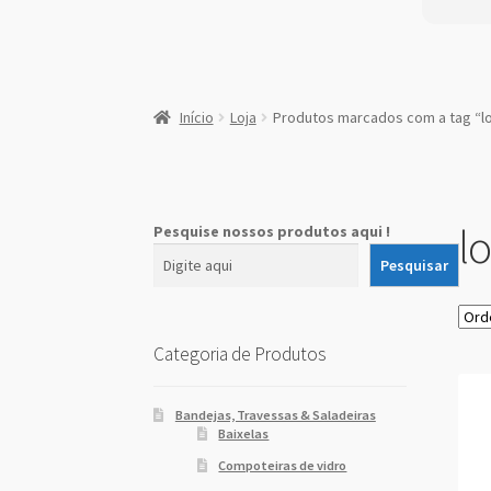
:
Faca
Início
Loja
Produtos marcados com a tag “l
de
Mesa
Gourmet
l
Pesquise nossos produtos aqui !
Pesquisar
Categoria de Produtos
Bandejas, Travessas & Saladeiras
Baixelas
Compoteiras de vidro