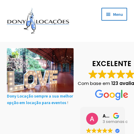
Pular
Pular
Menu
para
para
navegação
o
conteúdo
Início
Cadastro de Clientes
EXCELENTE
Carrinho
Com base em
123 avali
Chácaras em Botucatu
Dony Locação sempre a sua melhor
opção em locação para eventos
!
Contact
Ana Buttini
Finalização de compra
3 semanas atrá