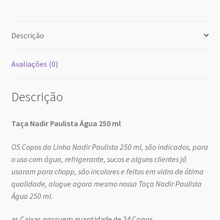
30
31
1
2
3
4
5
hoje
excluir
Close
Descrição
Avaliações (0)
Descrição
Taça Nadir Paulista Água 250 ml
OS Copos da Linha Nadir Paulista 250 ml, são indicados, para
o uso com água, refrigerante, sucos e alguns clientes já
usaram para chopp, são incolores e feitos em vidro de ótima
qualidade, alugue agora mesmo nossa Taça Nadir Paulista
Água 250 ml.
as Caixas possuem quantidade de 24 Copos.