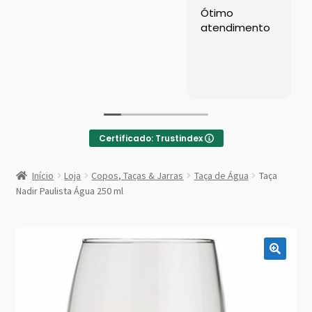
Left Sidebar
Ótimo
atendimento
Loja
Loja
Minha conta
Certificado: Trustindex
Sample Page
:
Taça
Início
Loja
Copos, Taças & Jarras
Taça de Água
Taça
Nadir
Shop Demos
Nadir Paulista Água 250 ml
Paulista
Água
Parallax Shop
250
ml
Big Sale
Fullscreen Fashion