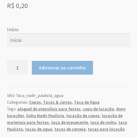
Sobre Nós
R$
0,20
Dony Locações
Início
Dony Locações
Início
Portfolio
agosto
2026
Taça
Adicionar ao carrinho
Instagram feed
Nadir
do
qu
seg
ter
qui
sex
sab
m
a
Paulista
Logo
26
27
28
29
30
31
1
Água
250
SKU:
Taca_nadir_paulista_agua
2
3
4
5
6
7
8
Price table
Categorias:
Copos, Taças & Jarras
,
Taça de Água
ml
9
10
11
12
13
14
15
Tags:
aluguel de utensílios para festas
,
copo de locação
,
dony
quantidade
locações
,
linha Nadir Paulista
,
locação de copos
,
locação de
Search box
16
17
18
19
20
21
22
materiais para festas
,
taça de espumante
,
taça de vinho
,
taça
23
24
25
26
27
28
29
Paulista
,
taças de agua
,
taças de cerveja
,
taças para locação