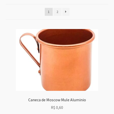
Grid Style 1
1
2
Grid Style 2
Grid Style 3
Mega Shop
Sale Countdown
Simple Slider
Slider Cover
Caneca de Moscow Mule Aluminio
Size Chart
R$
0,60