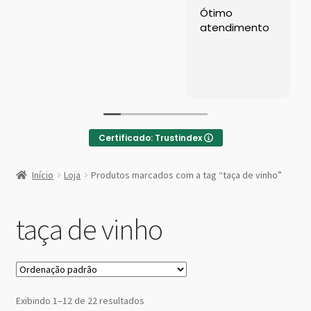
Left Sidebar
Ótimo
At
atendimento
c
ga
Loja
R
Loja
Minha conta
Certificado: Trustindex
Sample Page
:
Caneca
Início
Loja
Produtos marcados com a tag “taça de vinho”
de
Shop Demos
Moscow
Mule
taça de vinho
Parallax Shop
Aluminio
Big Sale
Fullscreen Fashion
Exibindo 1–12 de 22 resultados