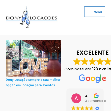
Pular
Pular
Menu
para
para
navegação
o
conteúdo
Início
Cadastro de Clientes
EXCELENTE
Carrinho
Com base em
123 avali
Chácaras em Botucatu
Dony Locação sempre a sua melhor
opção em locação para eventos
!
Contact
Ana Buttini
Finalização de compra
3 semanas atrás