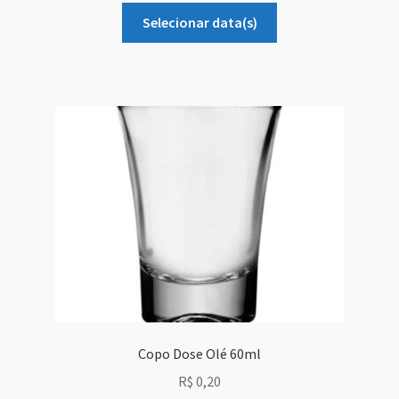
Sobre Nós
Selecionar data(s)
Dony Locações
Dony Locações
Portfolio
Instagram feed
Logo
Price table
Search box
Copo Dose Olé 60ml
R$
0,20