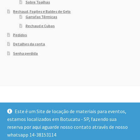
Sobre Toalhas
Rechaud, Fogões e Baldes de Gelo
Garrafas Térmicas
Rechaud e Cubas
Pedidos
Detalhes da conta
Senha perdida
Este é um Site de locação de materiais para eventos,
estamos localizados em Botucatu - SP, fazendo sua
reserva por aqui aguarde nosso contato através de nosso
© Dony Locações 2026
whatsapp 14-38153114
Built with WooCommerce
.