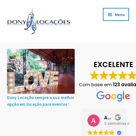
Pular
Pular
Menu
para
para
navegação
o
conteúdo
Início
Cadastro de Clientes
EXCELENTE
Carrinho
Com base em
123 avali
Chácaras em Botucatu
Dony Locação sempre a sua melhor
opção em locação para eventos
!
Contact
Ana Buttini
Finalização de compra
3 semanas atrá