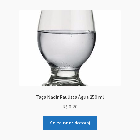
Grid Style 1
Grid Style 2
Grid Style 3
Mega Shop
Sale Countdown
Simple Slider
Taça Nadir Paulista Água 250 ml
R$
0,20
Slider Cover
Selecionar data(s)
Size Chart