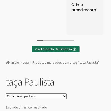
Left Sidebar
Ótimo
atendimento
Loja
Loja
Minha conta
Certificado: Trustindex
Sample Page
:
Taça
Início
Loja
Produtos marcados com a tag “taça Paulista”
Nadir
Shop Demos
Paulista
Água
taça Paulista
Parallax Shop
250
ml
Big Sale
Fullscreen Fashion
Exibindo um único resultado