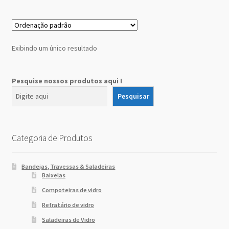
Sobre Nós
Dony Locações
Exibindo um único resultado
Dony Locações
Pesquise nossos produtos aqui !
Portfolio
Pesquisar
Instagram feed
Categoria de Produtos
Logo
Bandejas, Travessas & Saladeiras
Price table
Baixelas
Compoteiras de vidro
Search box
Refratário de vidro
Saladeiras de Vidro