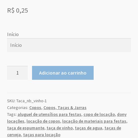
Sobre Nós
R$
0,25
Dony Locações
Início
Dony Locações
Portfolio
Início
agosto
2026
Copo
Instagram feed
Adicionar ao carrinho
Nadir
do
qu
seg
ter
qui
sex
sab
m
a
Cylinder
Logo
26
27
28
29
30
31
1
300
ml
SKU:
Taca_nb_vinho-1
Price table
2
3
4
5
6
7
8
Categorias:
Copos
,
Copos, Taças & Jarras
quantidade
9
10
11
12
13
14
15
Tags:
aluguel de utensílios para festas
,
copo de locação
,
dony
Search box
locações
,
locação de copos
,
locação de materiais para festas
,
16
17
18
19
20
21
22
taça de espumante
,
taça de vinho
,
taças de agua
,
taças de
23
24
25
26
27
28
29
cerveja
,
taças para locação