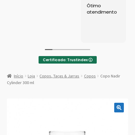
Left Sidebar
Ótimo
atendimento
Loja
Loja
Minha conta
Certificado: Trustindex
Sample Page
:
Copo
Início
Loja
Copos, Taças & Jarras
Copos
Copo Nadir
Nadir
Shop Demos
Cylinder 300 ml
Cylinder
300
Parallax Shop
ml
Big Sale
Fullscreen Fashion