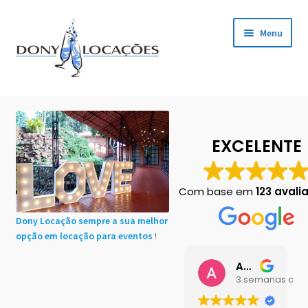
Pular
Pular
Menu
para
para
navegação
o
conteúdo
Início
Cadastro de Clientes
EXCELENTE
Carrinho
Com base em
123 avali
Chácaras em Botucatu
Dony Locação sempre a sua melhor
opção em locação para eventos
!
Contact
Ana Buttini
Finalização de compra
3 semanas atrá