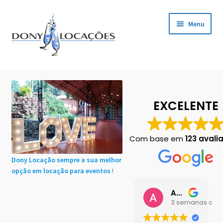
Pular
Pular
Menu
para
para
navegação
o
conteúdo
Início
Cadastro de Clientes
EXCELENTE
Carrinho
Com base em
123 avali
Chácaras em Botucatu
Dony Locação sempre a sua melhor
opção em locação para eventos
!
Contact
Ana Buttini
Finalização de compra
3 semanas atrá