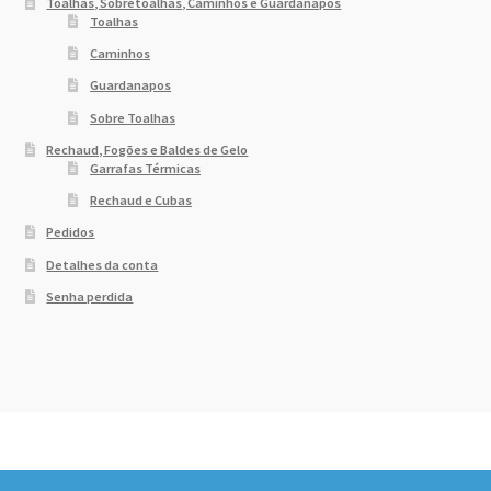
Toalhas, Sobretoalhas, Caminhos e Guardanapos
Toalhas
Caminhos
Guardanapos
Sobre Toalhas
Rechaud, Fogões e Baldes de Gelo
Garrafas Térmicas
Rechaud e Cubas
Pedidos
Detalhes da conta
Senha perdida