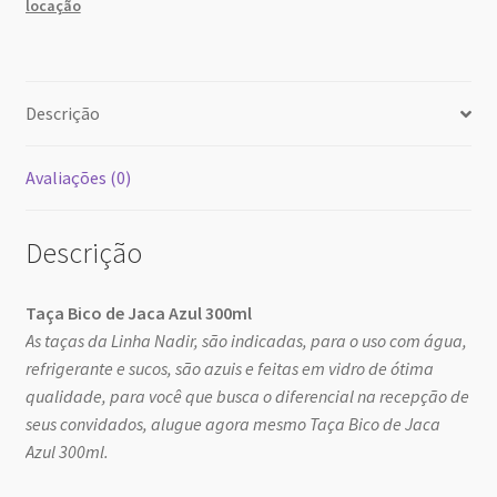
locação
30
31
1
2
3
4
5
hoje
excluir
Close
Descrição
Avaliações (0)
Descrição
Taça Bico de Jaca Azul 300ml
As taças da Linha Nadir, são indicadas, para o uso com água,
refrigerante e sucos, são azuis e feitas em vidro de ótima
qualidade, para você que busca o diferencial na recepção de
seus convidados, alugue agora mesmo Taça Bico de Jaca
Azul 300ml.