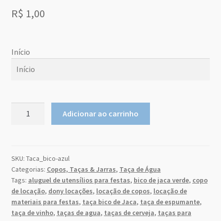
Sobre Nós
R$
1,00
Dony Locações
Início
Dony Locações
Início
Portfolio
agosto
2026
Taça
Instagram feed
Adicionar ao carrinho
Bico
do
qu
seg
ter
qui
sex
sab
m
a
de
Logo
26
27
28
29
30
31
1
Jaca
Azul
SKU:
Taca_bico-azul
2
3
4
5
6
7
8
Price table
Categorias:
Copos, Taças & Jarras
,
Taça de Água
300ml
9
10
11
12
13
14
15
Tags:
aluguel de utensílios para festas
,
bico de jaca verde
,
copo
quantidade
Search box
de locação
,
dony locações
,
locação de copos
,
locação de
16
17
18
19
20
21
22
materiais para festas
,
taça bico de Jaca
,
taça de espumante
,
23
24
25
26
27
28
29
taça de vinho
,
taças de agua
,
taças de cerveja
,
taças para