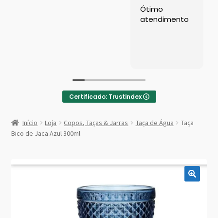
Left Sidebar
Ótimo
atendimento
Loja
Loja
Minha conta
Certificado: Trustindex
Sample Page
:
Taça
Início
Loja
Copos, Taças & Jarras
Taça de Água
Taça
Bico
Shop Demos
Bico de Jaca Azul 300ml
de
Jaca
Parallax Shop
Azul
300ml
Big Sale
Fullscreen Fashion