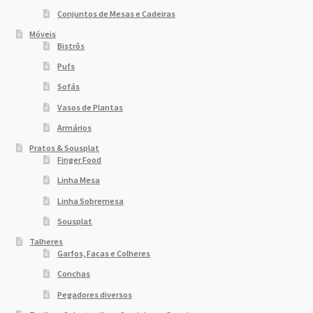
Conjuntos de Mesas e Cadeiras
Móveis
Bistrôs
Pufs
Sofás
Vasos de Plantas
Armários
Pratos & Sousplat
Finger Food
Linha Mesa
Linha Sobremesa
Sousplat
Talheres
Garfos, Facas e Colheres
Conchas
Pegadores diversos