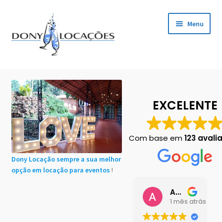
Pular
Pular
Menu
para
para
navegação
o
conteúdo
Início
Cadastro de Clientes
EXCELENTE
Carrinho
Com base em
123 avali
Chácaras em Botucatu
Dony Locação sempre a sua melhor
opção em locação para eventos
!
Contact
Ana Buttini
Finalização de compra
1 mês atrás