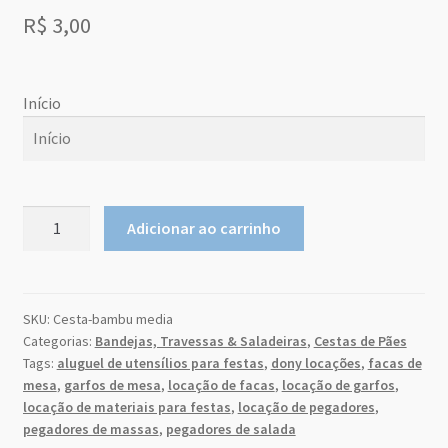
Sobre Nós
R$
3,00
Dony Locações
Início
Dony Locações
Início
Portfolio
agosto
2026
Cesta
Instagram feed
Adicionar ao carrinho
de
do
qu
seg
ter
qui
sex
sab
m
a
Pães
Logo
26
27
28
29
30
31
1
Bambu
Média
SKU:
Cesta-bambu media
2
3
4
5
6
7
8
Price table
Categorias:
Bandejas, Travessas & Saladeiras
,
Cestas de Pães
quantidade
9
10
11
12
13
14
15
Tags:
aluguel de utensílios para festas
,
dony locações
,
facas de
Search box
mesa
,
garfos de mesa
,
locação de facas
,
locação de garfos
,
16
17
18
19
20
21
22
locação de materiais para festas
,
locação de pegadores
,
23
24
25
26
27
28
29
pegadores de massas
,
pegadores de salada