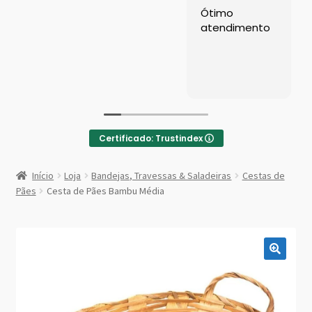
Left Sidebar
Ótimo
atendimento
Loja
Loja
Minha conta
Certificado: Trustindex
Sample Page
:
Cesta
Início
Loja
Bandejas, Travessas & Saladeiras
Cestas de
de
Shop Demos
Pães
Cesta de Pães Bambu Média
Pães
Bambu
Parallax Shop
Média
Big Sale
Fullscreen Fashion