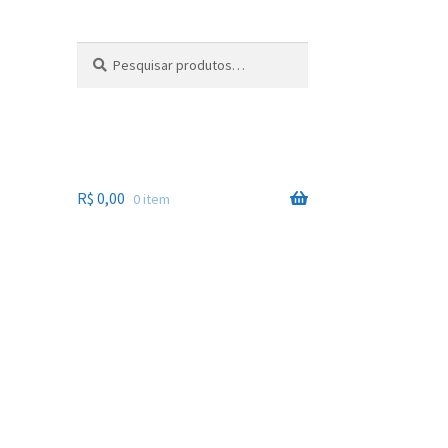
Pesquisar
Pesquisar
por:
R$
0,00
0 item