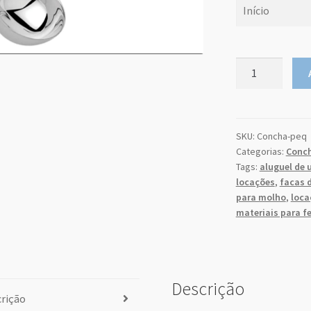
Concha
Pequena
do
seg
m
para
26
27
Molho
quantidade
SKU:
Concha-peq
2
3
Categorias:
Conc
9
10
Tags:
aluguel de 
locações
,
facas 
16
17
para molho
,
loca
23
24
materiais para f
30
31
hoje
Descrição
rição