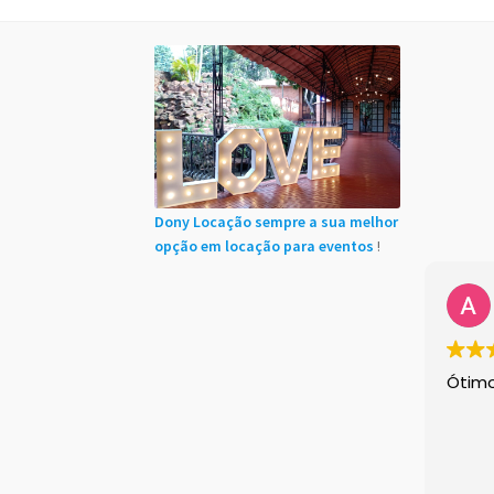
Início
Cadastro de Clientes
Carrinho
Chácaras
Minha conta
Sample Page
Shop Demos
Size 
Instagram feed
Logo
Price table
Search box
Dony Locação sempre a sua melhor
opção em locação para eventos
!
Ótim