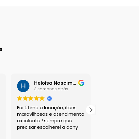
a
s
Heloisa Nascimento
Daniel G
3 semanas atrás
3 semana
Foi ótima a locação, itens
Sou suspeito a 
maravilhosos e atendimento
esta empresa, m
excelente!! sempre que
sempre atende
precisar escolherei a dony
clientes da mel
com os melhor
Leia mais