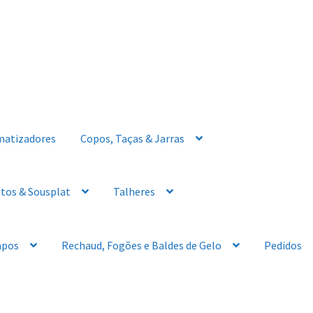
matizadores
Copos, Taças & Jarras
tos & Sousplat
Talheres
apos
Rechaud, Fogões e Baldes de Gelo
Pedidos