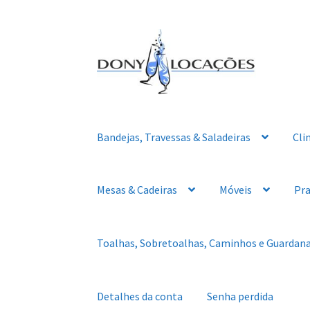
Pular
Pular
para
para
navegação
o
conteúdo
Bandejas, Travessas & Saladeiras
Cli
Mesas & Cadeiras
Móveis
Pra
Toalhas, Sobretoalhas, Caminhos e Guardan
Detalhes da conta
Senha perdida