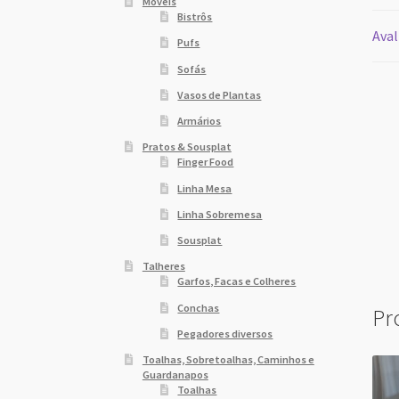
Móveis
Bistrôs
Aval
Pufs
Sofás
Vasos de Plantas
Armários
Pratos & Sousplat
Finger Food
Linha Mesa
Linha Sobremesa
Sousplat
Talheres
Garfos, Facas e Colheres
Conchas
Pr
Pegadores diversos
Toalhas, Sobretoalhas, Caminhos e
Guardanapos
Toalhas