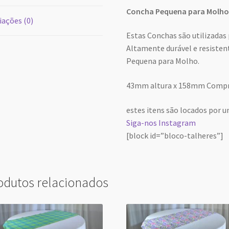
Concha Pequena para Molh
iações (0)
Estas Conchas são utilizadas 
Altamente durável e resiste
Pequena para Molho.
43mm altura x 158mm Comp
estes itens são locados por u
Siga-nos Instagram
[block id=”bloco-talheres”]
odutos relacionados