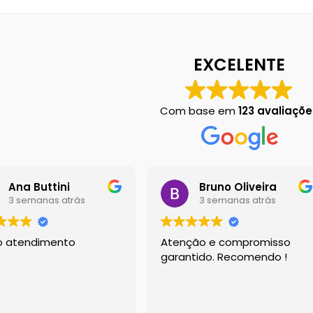
 em Botucatu
Contact
Finalização de compra
Left Sidebar
Loja
Loj
EXCELENTE
Chart
Sobre Nós
Dony Locações
Dony Locações
Portfolio
Com base em
123 avaliaçõe
Ana Buttini
Bruno Oliveira
3 semanas atrás
3 semanas atrás
o atendimento
Atenção e compromisso
garantido. Recomendo !