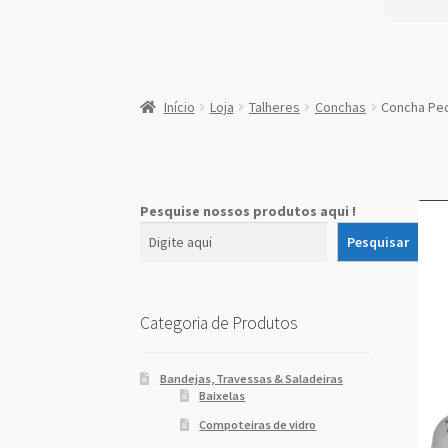
:
Concha
Início
Loja
Talheres
Conchas
Concha Pe
Pequena
para
Molho
Pesquise nossos produtos aqui !
Pesquisar
Categoria de Produtos
Bandejas, Travessas & Saladeiras
Baixelas
Compoteiras de vidro