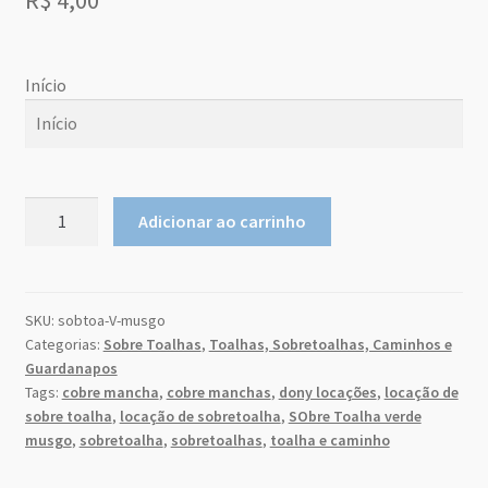
Sobre Nós
Dony Locações
Início
Dony Locações
Início
Portfolio
agosto
2026
Sobretoalha
Adicionar ao carrinho
Verde
do
qu
Instagram feed
seg
ter
qui
sex
sab
m
a
Musgo
26
27
28
29
30
31
1
quantidade
Logo
SKU:
sobtoa-V-musgo
2
3
4
5
6
7
8
Categorias:
Sobre Toalhas
,
Toalhas, Sobretoalhas, Caminhos e
Price table
9
10
11
12
13
14
15
Guardanapos
Tags:
cobre mancha
,
cobre manchas
,
dony locações
,
locação de
16
17
18
19
20
21
22
sobre toalha
,
locação de sobretoalha
,
SObre Toalha verde
Search box
23
24
25
26
27
28
29
musgo
,
sobretoalha
,
sobretoalhas
,
toalha e caminho
30
31
1
2
3
4
5