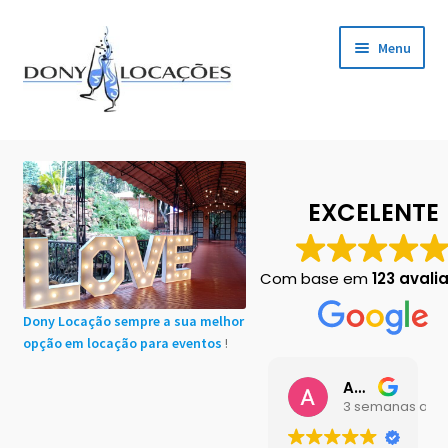
Pular
Pular
Menu
para
para
navegação
o
conteúdo
Início
Cadastro de Clientes
EXCELENTE
Carrinho
Com base em
123 avali
Chácaras em Botucatu
Dony Locação sempre a sua melhor
opção em locação para eventos
!
Contact
Ana Buttini
Finalização de compra
3 semanas atrá