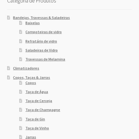
Categoria de Produtos
Bandejas, Travessas & Saladeiras
Baixelas
Compoteiras de vidro
Refratário de vidro
Saladeiras de Vidro
Travessas de Melamina
Climatizadores
Copos, Taças & Jarras
Copos
Taça de Água
Taça de Cerveja
Taça de Champagne
Taça de Gin
Taça de Vinho
Jarras