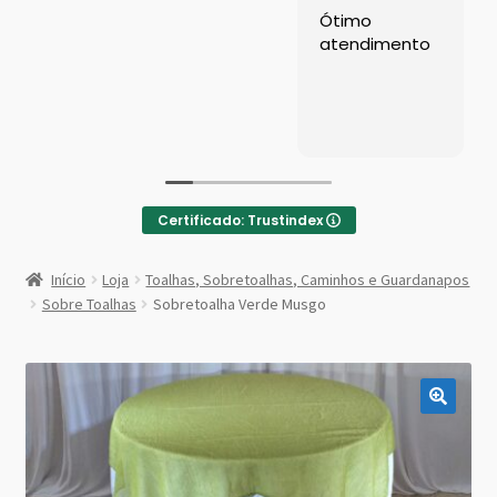
Left Sidebar
Ótimo
atendimento
Loja
Loja
Minha conta
Certificado: Trustindex
Sample Page
:
Sobretoalha
Início
Loja
Toalhas, Sobretoalhas, Caminhos e Guardanapos
Verde
Shop Demos
Sobre Toalhas
Sobretoalha Verde Musgo
Musgo
Parallax Shop
Big Sale
Fullscreen Fashion