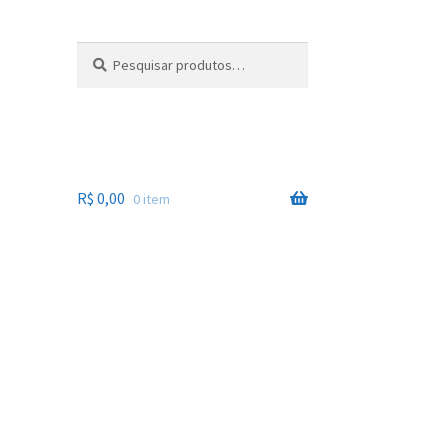
Pesquisar
Pesquisar
por:
R$
0,00
0 item