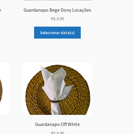
y
Guardanapo Bege Dony Locações
R$
0,90
Selecionar data(s)
Guardanapo Off White
R$
0,90