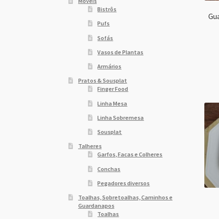
Móveis
Bistrôs
Gu
Pufs
Sofás
Vasos de Plantas
Armários
Pratos & Sousplat
Finger Food
Linha Mesa
Linha Sobremesa
Sousplat
Talheres
Garfos, Facas e Colheres
Conchas
Pegadores diversos
Toalhas, Sobretoalhas, Caminhos e
Guardanapos
Toalhas