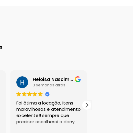
a
s
Heloisa Nascimento
Daniel G
3 semanas atrás
3 semana
Foi ótima a locação, itens
Sou suspeito a 
maravilhosos e atendimento
esta empresa, m
excelente!! sempre que
sempre atende
precisar escolherei a dony
clientes da mel
com os melhor
Leia mais