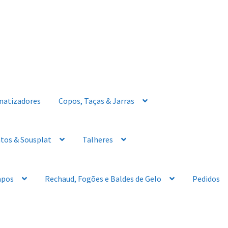
matizadores
Copos, Taças & Jarras
tos & Sousplat
Talheres
apos
Rechaud, Fogões e Baldes de Gelo
Pedidos