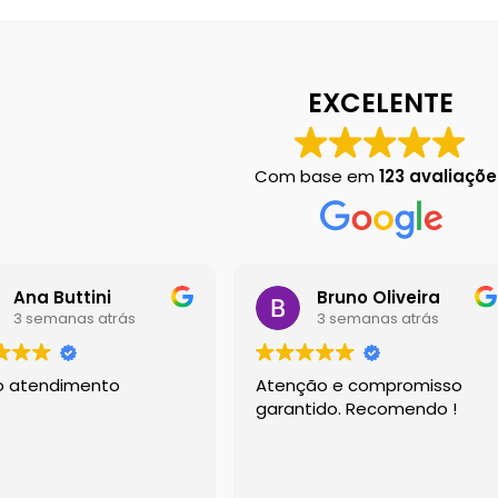
 em Botucatu
Contact
Finalização de compra
Left Sidebar
Loja
Loj
EXCELENTE
Chart
Sobre Nós
Dony Locações
Dony Locações
Portfolio
Com base em
123 avaliaçõe
Ana Buttini
Bruno Oliveira
3 semanas atrás
3 semanas atrás
o atendimento
Atenção e compromisso
garantido. Recomendo !