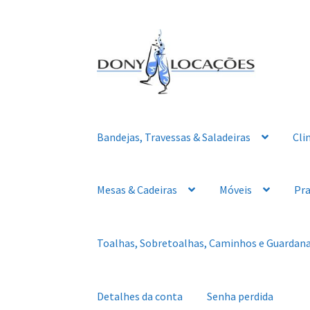
Pular
Pular
para
para
navegação
o
conteúdo
Bandejas, Travessas & Saladeiras
Cli
Mesas & Cadeiras
Móveis
Pra
Toalhas, Sobretoalhas, Caminhos e Guardan
Detalhes da conta
Senha perdida