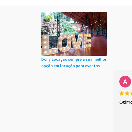
Início
Cadastro de Clientes
Carrinho
Chácaras
Minha conta
Sample Page
Shop Demos
Size 
Instagram feed
Logo
Price table
Search box
Dony Locação sempre a sua melhor
opção em locação para eventos
!
Ótim