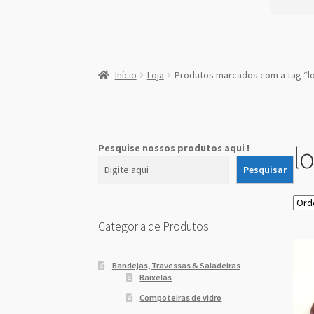
:
Argola
Início
Loja
Produtos marcados com a tag “lo
de
Madeira
para
Guardanapos
l
Pesquise nossos produtos aqui !
Pesquisar
Categoria de Produtos
Bandejas, Travessas & Saladeiras
Baixelas
Compoteiras de vidro