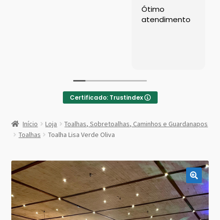
Left Sidebar
Ótimo
atendimento
Loja
Loja
Minha conta
Certificado: Trustindex
Sample Page
:
Toalha
Início
Loja
Toalhas, Sobretoalhas, Caminhos e Guardanapos
Lisa
Shop Demos
Toalhas
Toalha Lisa Verde Oliva
Verde
Oliva
Parallax Shop
Big Sale
Fullscreen Fashion