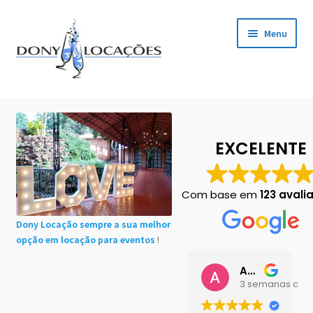
Pular
Pular
Menu
para
para
navegação
o
conteúdo
Início
Cadastro de Clientes
EXCELENTE
Carrinho
Com base em
123 avali
Chácaras em Botucatu
Dony Locação sempre a sua melhor
opção em locação para eventos
!
Contact
Ana Buttini
Finalização de compra
3 semanas atrá