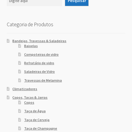
Pesquisar
Categoria de Produtos
Bandejas, Travessas & Saladeiras
Baixelas
Compoteiras de vidro
Refratário de vidro
Saladeiras de Vidro
Travessas de Melamina
Climatizadores
Copos, Taças & Jarras
Copos
Taça de Água
Taça de Cerveja
Taça de Champagne