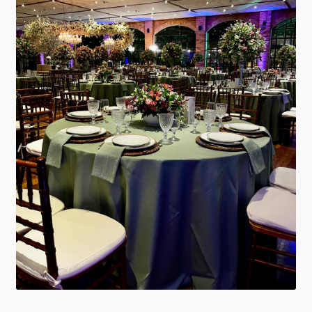
Grid Style 1
Grid Style 2
Grid Style 3
Mega Shop
Sale Countdown
Simple Slider
Slider Cover
Size Chart