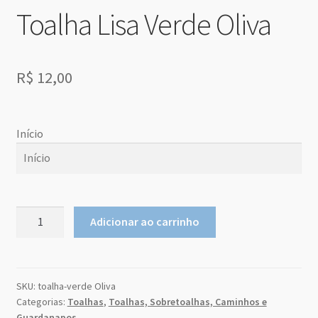
Sobre Nós
Toalha Lisa Verde Oliva
Dony Locações
R$
12,00
Dony Locações
Portfolio
Início
Instagram feed
Início
Logo
agosto
2026
Toalha
Adicionar ao carrinho
Lisa
Price table
do
qu
seg
ter
qui
sex
sab
m
a
Verde
26
27
28
29
30
31
1
Oliva
Search box
quantidade
SKU:
toalha-verde Oliva
2
3
4
5
6
7
8
Categorias:
Toalhas
,
Toalhas, Sobretoalhas, Caminhos e
9
10
11
12
13
14
15
Guardanapos