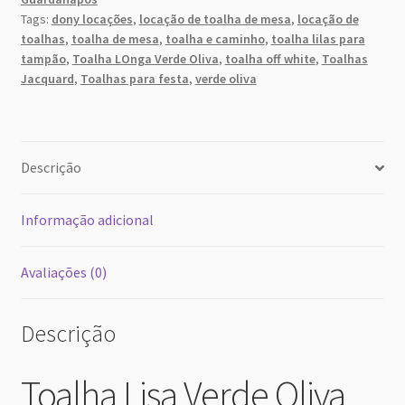
Tags:
dony locações
,
locação de toalha de mesa
,
locação de
16
17
18
19
20
21
22
toalhas
,
toalha de mesa
,
toalha e caminho
,
toalha lilas para
23
24
25
26
27
28
29
tampão
,
Toalha LOnga Verde Oliva
,
toalha off white
,
Toalhas
Jacquard
,
Toalhas para festa
,
verde oliva
30
31
1
2
3
4
5
hoje
excluir
Close
Descrição
Informação adicional
Avaliações (0)
Descrição
Toalha Lisa Verde Oliva