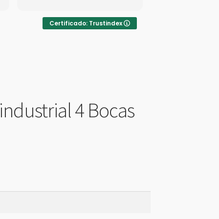
equipamentos d
Os funcionário
super atencioso
Certificado: Trustindex
educados.
industrial 4 Bocas
Início