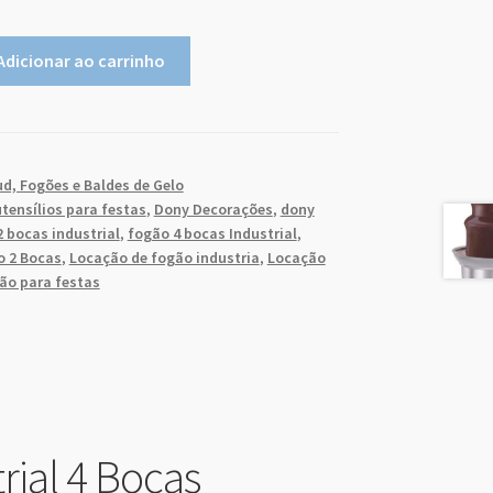
agosto
2026
Adicionar ao carrinho
ter
qua
qui
sex
sab
28
29
30
31
1
4
5
6
7
8
d, Fogões e Baldes de Gelo
11
12
13
14
15
utensílios para festas
,
Dony Decorações
,
dony
 bocas industrial
,
fogão 4 bocas Industrial
,
18
19
20
21
22
o 2 Bocas
,
Locação de fogão industria
,
Locação
25
26
27
28
29
ão para festas
1
2
3
4
5
excluir
Close
rial 4 Bocas