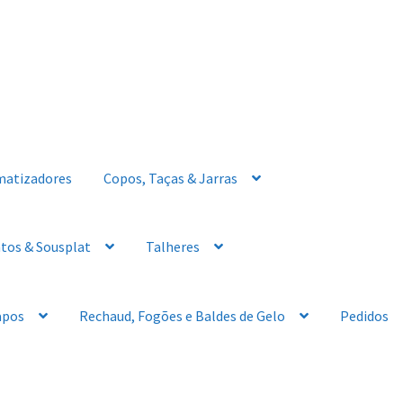
matizadores
Copos, Taças & Jarras
tos & Sousplat
Talheres
apos
Rechaud, Fogões e Baldes de Gelo
Pedidos