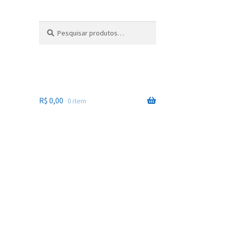
Pesquisar
Pesquisar
por:
R$
0,00
0 item