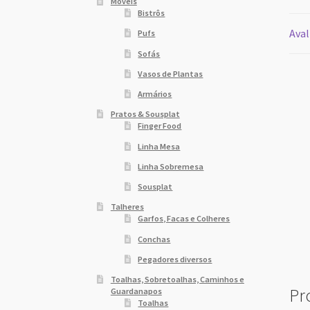
Móveis
Bistrôs
Aval
Pufs
Sofás
Vasos de Plantas
Armários
Pratos & Sousplat
Finger Food
Linha Mesa
Linha Sobremesa
Sousplat
Talheres
Garfos, Facas e Colheres
Conchas
Pegadores diversos
Toalhas, Sobretoalhas, Caminhos e
Pr
Guardanapos
Toalhas