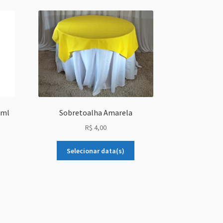
 ml
Sobretoalha Amarela
R$
4,00
Selecionar data(s)