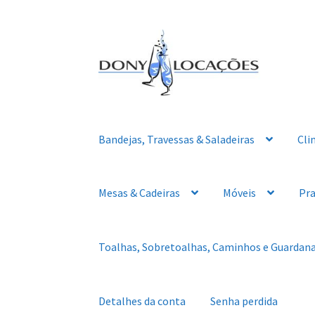
Pular
Pular
para
para
navegação
o
conteúdo
Bandejas, Travessas & Saladeiras
Cli
Mesas & Cadeiras
Móveis
Pra
Toalhas, Sobretoalhas, Caminhos e Guardan
Detalhes da conta
Senha perdida