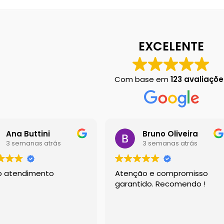
 em Botucatu
Contact
Finalização de compra
Left Sidebar
Loja
Loj
EXCELENTE
Chart
Sobre Nós
Dony Locações
Dony Locações
Portfolio
Com base em
123 avaliaçõe
Ana Buttini
Bruno Oliveira
3 semanas atrás
3 semanas atrás
o atendimento
Atenção e compromisso
garantido. Recomendo !