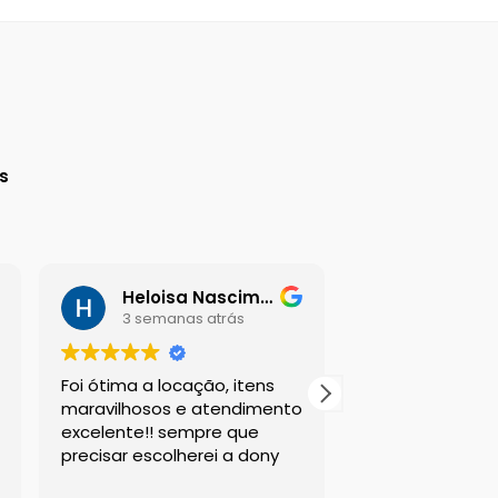
a
s
Heloisa Nascimento
Daniel G
3 semanas atrás
3 semana
Foi ótima a locação, itens
Sou suspeito a 
maravilhosos e atendimento
esta empresa, m
excelente!! sempre que
sempre atende
precisar escolherei a dony
clientes da mel
com os melhor
Leia mais