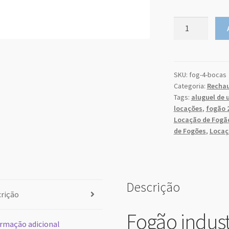
Fogão
industrial
do
seg
m
4
26
27
Bocas
quantidade
SKU:
fog-4-bocas
2
3
Categoria:
Rechau
9
10
Tags:
aluguel de 
locações
,
fogão 2
16
17
Locação de Fogã
23
24
de Fogões
,
Locaç
30
31
hoje
Descrição
rição
Fogão indust
rmação adicional