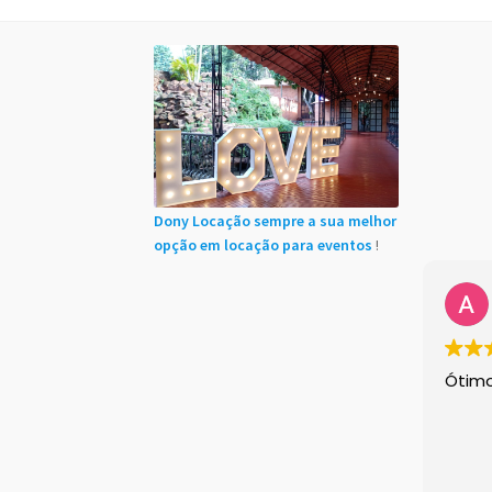
Início
Cadastro de Clientes
Carrinho
Chácaras
Minha conta
Sample Page
Shop Demos
Size 
Instagram feed
Logo
Price table
Search box
Dony Locação sempre a sua melhor
opção em locação para eventos
!
Ótim