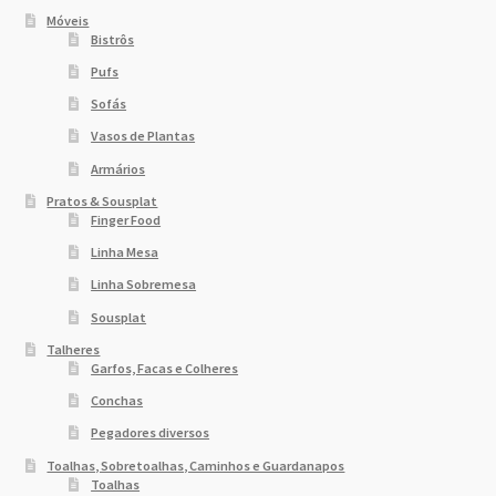
Móveis
Bistrôs
Pufs
Sofás
Vasos de Plantas
Armários
Pratos & Sousplat
Finger Food
Linha Mesa
Linha Sobremesa
Sousplat
Talheres
Garfos, Facas e Colheres
Conchas
Pegadores diversos
Toalhas, Sobretoalhas, Caminhos e Guardanapos
Toalhas