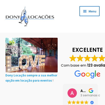
Pular
Pular
Menu
para
para
navegação
o
conteúdo
Início
Cadastro de Clientes
EXCELENTE
Carrinho
Com base em
123 avali
Chácaras em Botucatu
Dony Locação sempre a sua melhor
opção em locação para eventos
!
Contact
Ana Buttini
Finalização de compra
3 semanas atrás