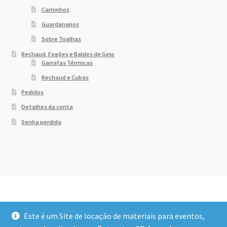
Caminhos
Guardanapos
Sobre Toalhas
Rechaud, Fogões e Baldes de Gelo
Garrafas Térmicas
Rechaud e Cubas
Pedidos
Detalhes da conta
Senha perdida
Este é um Site de locação de materiais para eventos,