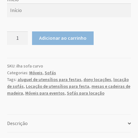
Sobre Nós
Início
Dony Locações
agosto
2026
Ilha
Dony Locações
Adicionar ao carrinho
Sofá
do
qu
seg
ter
qui
sex
sab
m
a
Curvo
Portfolio
26
27
28
29
30
31
1
Bege
Sued
SKU:
ilha sofa curvo
2
3
4
5
6
7
8
Instagram feed
Categorias:
Móveis
,
Sofás
quantidade
9
10
11
12
13
14
15
Tags:
aluguel de utensílios para festas
,
dony locações
,
locação
Logo
de sofás
,
Locação de utensílios para festa
,
mesas e cadeiras de
16
17
18
19
20
21
22
madeira
,
Móveis para eventos
,
Sofás para locação
23
24
25
26
27
28
29
Price table
30
31
1
2
3
4
5
Search box
Descrição
hoje
excluir
Close