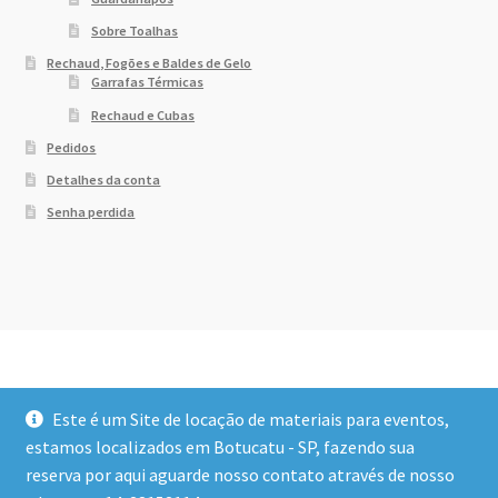
Sobre Toalhas
Rechaud, Fogões e Baldes de Gelo
Garrafas Térmicas
Rechaud e Cubas
Pedidos
Detalhes da conta
Senha perdida
Este é um Site de locação de materiais para eventos,
estamos localizados em Botucatu - SP, fazendo sua
reserva por aqui aguarde nosso contato através de nosso
© Dony Locações 2026