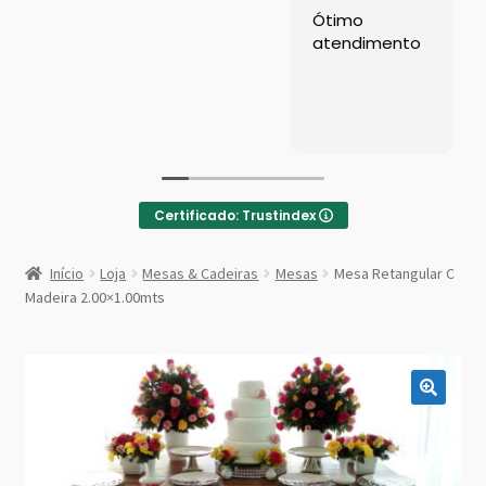
Left Sidebar
Ótimo
atendimento
Loja
Loja
Minha conta
Certificado: Trustindex
Sample Page
:
Mesa
Início
Loja
Mesas & Cadeiras
Mesas
Mesa Retangular C
Retangular
Shop Demos
Madeira 2.00×1.00mts
C
Madeira
Parallax Shop
2.00×1.00mts
Big Sale
Fullscreen Fashion