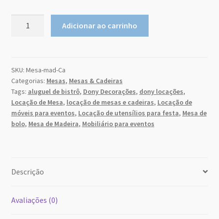
Sobre Nós
agosto
2026
Mesa
Adicionar ao carrinho
Retangular
Dony Locações
do
qu
seg
ter
qui
sex
sab
m
a
C
26
27
28
29
30
31
1
Madeira
Dony Locações
2.00x1.00mts
SKU:
Mesa-mad-Ca
2
3
4
5
6
7
8
Categorias:
Mesas
,
Mesas & Cadeiras
quantidade
Portfolio
9
10
11
12
13
14
15
Tags:
aluguel de bistrô
,
Dony Decorações
,
dony locações
,
Locação de Mesa
,
locação de mesas e cadeiras
,
Locação de
16
17
18
19
20
21
22
Instagram feed
móveis para eventos
,
Locação de utensílios para festa
,
Mesa de
23
24
25
26
27
28
29
bolo
,
Mesa de Madeira
,
Mobiliário para eventos
Logo
30
31
1
2
3
4
5
Price table
hoje
excluir
Close
Descrição
Search box
Avaliações (0)