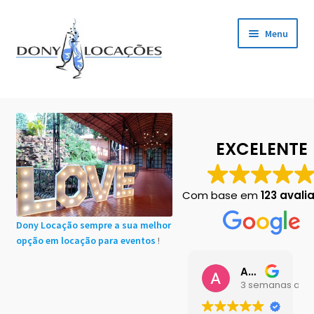
Pular
Pular
Menu
para
para
navegação
o
conteúdo
Início
Cadastro de Clientes
EXCELENTE
Carrinho
Com base em
123 avali
Chácaras em Botucatu
Dony Locação sempre a sua melhor
opção em locação para eventos
!
Contact
Ana Buttini
Finalização de compra
3 semanas atrá