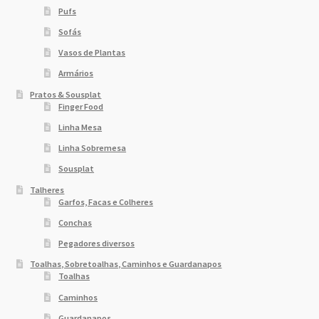
Pufs
Sofás
Vasos de Plantas
Armários
Pratos & Sousplat
Finger Food
Linha Mesa
Linha Sobremesa
Sousplat
Talheres
Garfos, Facas e Colheres
Conchas
Pegadores diversos
Toalhas, Sobretoalhas, Caminhos e Guardanapos
Toalhas
Caminhos
Guardanapos