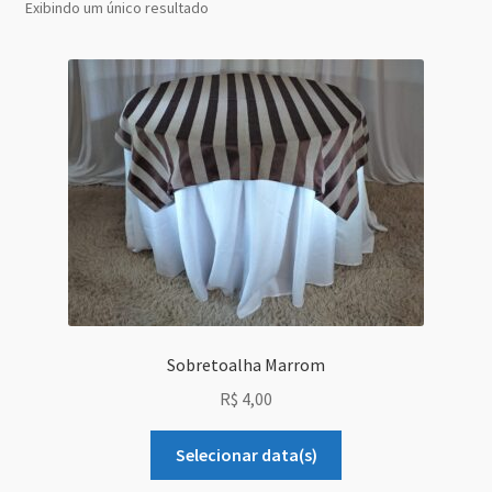
Exibindo um único resultado
Grid Style 1
Grid Style 2
Grid Style 3
Mega Shop
Sale Countdown
Simple Slider
Sobretoalha Marrom
Slider Cover
R$
4,00
Size Chart
Selecionar data(s)