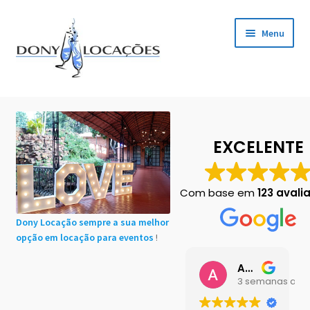
Pular
Pular
Menu
para
para
navegação
o
conteúdo
Início
Cadastro de Clientes
EXCELENTE
Carrinho
Com base em
123 avali
Chácaras em Botucatu
Dony Locação sempre a sua melhor
opção em locação para eventos
!
Contact
Ana Buttini
Finalização de compra
3 semanas atrá