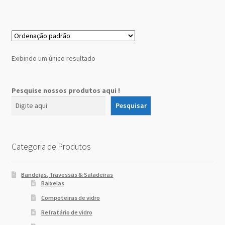
Sobre Nós
Dony Locações
Exibindo um único resultado
Dony Locações
Portfolio
Pesquise nossos produtos aqui !
Pesquisar
Instagram feed
Logo
Categoria de Produtos
Price table
Bandejas, Travessas & Saladeiras
Baixelas
Search box
Compoteiras de vidro
Refratário de vidro