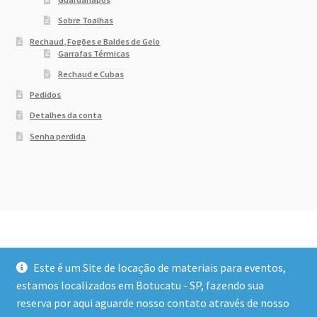
Sobre Toalhas
Rechaud, Fogões e Baldes de Gelo
Garrafas Térmicas
Rechaud e Cubas
Pedidos
Detalhes da conta
Senha perdida
Este é um Site de locação de materiais para eventos,
estamos localizados em Botucatu - SP, fazendo sua
reserva por aqui aguarde nosso contato através de nosso
© Dony Locações 2026