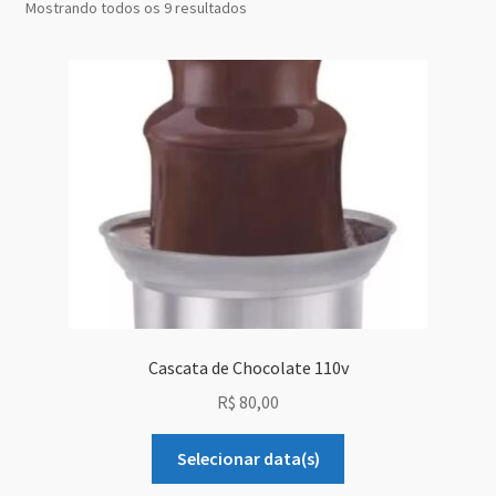
Mostrando todos os 9 resultados
Grid Style 1
Grid Style 2
Grid Style 3
Mega Shop
Sale Countdown
Simple Slider
Cascata de Chocolate 110v
Slider Cover
R$
80,00
Size Chart
Selecionar data(s)