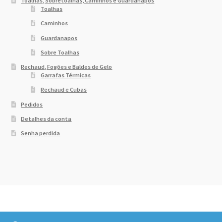
Toalhas, Sobretoalhas, Caminhos e Guardanapos
Toalhas
Caminhos
Guardanapos
Sobre Toalhas
Rechaud, Fogões e Baldes de Gelo
Garrafas Térmicas
Rechaud e Cubas
Pedidos
Detalhes da conta
Senha perdida