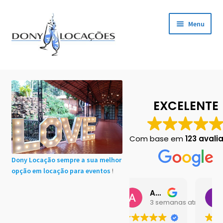
Pular
Pular
Menu
para
para
navegação
o
conteúdo
Início
Cadastro de Clientes
EXCELENTE
Carrinho
Com base em
123 avali
Chácaras em Botucatu
Dony Locação sempre a sua melhor
opção em locação para eventos
!
Contact
Ana Buttini
Bruno Ol
Finalização de compra
3 semanas atrás
3 s