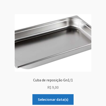
Sobre Nós
Dony Locações
Dony Locações
Portfolio
Instagram feed
Logo
Price table
Cuba de reposição Gn1/1
R$
9,00
Search box
Selecionar data(s)