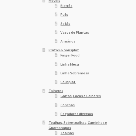
Móveis
Bistrôs
Pufs
Sofás
Vasos de Plantas
Armários
Pratos & Sousplat
Finger Food
Linha Mesa
Linha Sobremesa
Sousplat
Talheres
Garfos, Facas e Colheres
Conchas
Pegadores diversos
Toalhas, Sobretoalhas, Caminhos e
Guardanapos
Toalhas