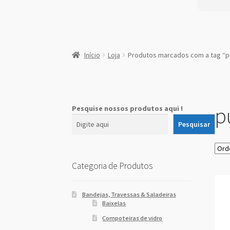
:
Pulpito
Início
Loja
Produtos marcados com a tag “pu
de
Ferro
Branco
p
Pesquise nossos produtos aqui !
Pesquisar
Categoria de Produtos
Bandejas, Travessas & Saladeiras
Baixelas
Compoteiras de vidro