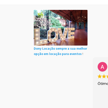
Início
Cadastro de Clientes
Carrinho
Chácaras
Minha conta
Sample Page
Shop Demos
Size 
Instagram feed
Logo
Price table
Search box
Dony Locação sempre a sua melhor
opção em locação para eventos
!
Ótim