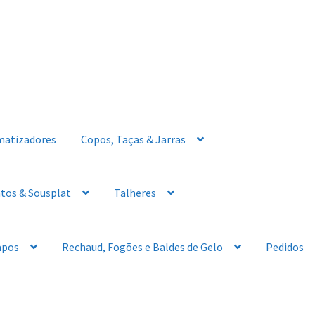
matizadores
Copos, Taças & Jarras
tos & Sousplat
Talheres
apos
Rechaud, Fogões e Baldes de Gelo
Pedidos