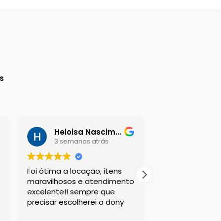
a
s
Heloisa Nascimento
Daniel G
3 semanas atrás
3 semana
Foi ótima a locação, itens
Sou suspeito a 
maravilhosos e atendimento
esta empresa, m
excelente!! sempre que
sempre atende
precisar escolherei a dony
clientes da mel
com os melhor
Leia mais