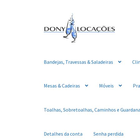
Pular
Pular
para
para
navegação
o
conteúdo
Bandejas, Travessas & Saladeiras
Cli
Mesas & Cadeiras
Móveis
Pra
Toalhas, Sobretoalhas, Caminhos e Guardan
Detalhes da conta
Senha perdida