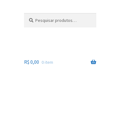
Pesquisar
Pesquisar
por:
R$
0,00
0 item