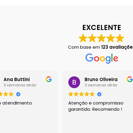
 em Botucatu
Contact
Finalização de compra
Left Sidebar
Loja
Loj
EXCELENTE
Chart
Sobre Nós
Dony Locações
Dony Locações
Portfolio
Com base em
123 avaliaçõe
Ana Buttini
Bruno Oliveira
3 semanas atrás
3 semanas atrás
o atendimento
Atenção e compromisso
garantido. Recomendo !