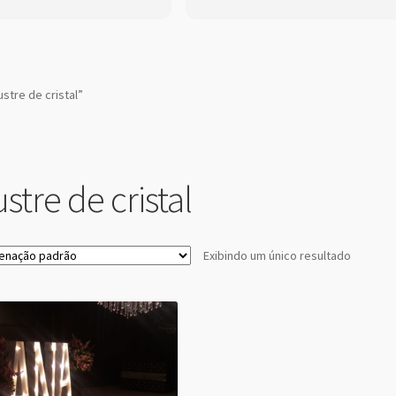
equipamentos de alugueis.
Os funcionários também
super atenciosos e
educados.
stre de cristal”
stre de cristal
Exibindo um único resultado