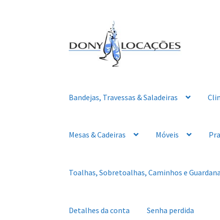
Pular
Pular
para
para
navegação
o
conteúdo
Bandejas, Travessas & Saladeiras
Cli
Mesas & Cadeiras
Móveis
Pra
Toalhas, Sobretoalhas, Caminhos e Guardan
Detalhes da conta
Senha perdida