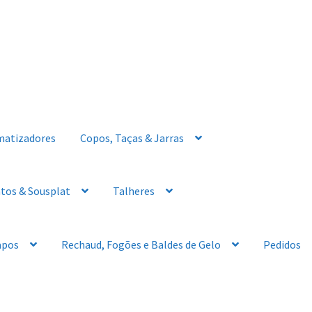
matizadores
Copos, Taças & Jarras
tos & Sousplat
Talheres
apos
Rechaud, Fogões e Baldes de Gelo
Pedidos