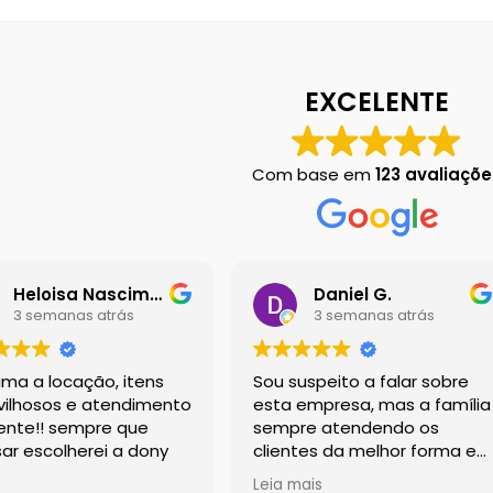
 em Botucatu
Contact
Finalização de compra
Left Sidebar
Loja
Loj
EXCELENTE
Chart
Sobre Nós
Dony Locações
Dony Locações
Portfolio
Com base em
123 avaliaçõe
Heloisa Nascimento
Daniel G.
3 semanas atrás
3 semanas atrás
tima a locação, itens
Sou suspeito a falar sobre
ilhosos e atendimento
esta empresa, mas a família
ente!! sempre que
sempre atendendo os
sar escolherei a dony
clientes da melhor forma e
com os melhores
Leia mais