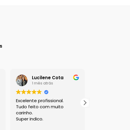
a
s
Lucilene Cota
Vera So
1 mês atrás
1 mês atr
Excelente profissional.
Gostei muito d
Tudo feito com muito
atendimento. E a
carinho.
cordialidade.
Super indico.