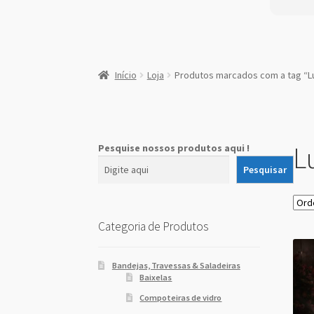
:
Lustre
Início
Loja
Produtos marcados com a tag “Lu
de
Cristal
18
Lâmpadas
Lu
Pesquise nossos produtos aqui !
Pesquisar
Categoria de Produtos
Bandejas, Travessas & Saladeiras
Baixelas
Compoteiras de vidro