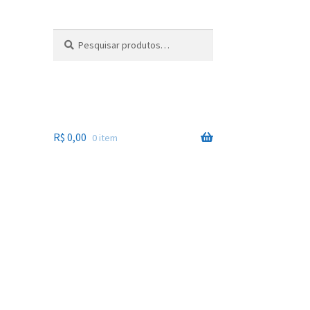
Pesquisar
Pesquisar
por:
R$
0,00
0 item