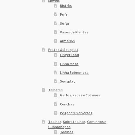
Móveis
Bistrôs
Pufs
Sofás
Vasos de Plantas
Armários
Pratos & Sousplat
Finger Food
Linha Mesa
Linha Sobremesa
Sousplat
Talheres
Garfos, Facas e Colheres
Conchas
Pegadores diversos
Toalhas, Sobretoalhas, Caminhos e
Guardanapos
Toalhas