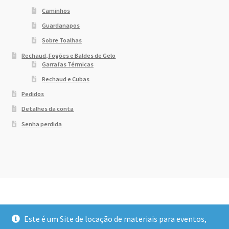
Caminhos
Guardanapos
Sobre Toalhas
Rechaud, Fogões e Baldes de Gelo
Garrafas Térmicas
Rechaud e Cubas
Pedidos
Detalhes da conta
Senha perdida
Este é um Site de locação de materiais para eventos,