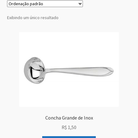
Grid Style 1
Exibindo um único resultado
Grid Style 2
Grid Style 3
Mega Shop
Sale Countdown
Simple Slider
Slider Cover
Concha Grande de Inox
Size Chart
R$
1,50