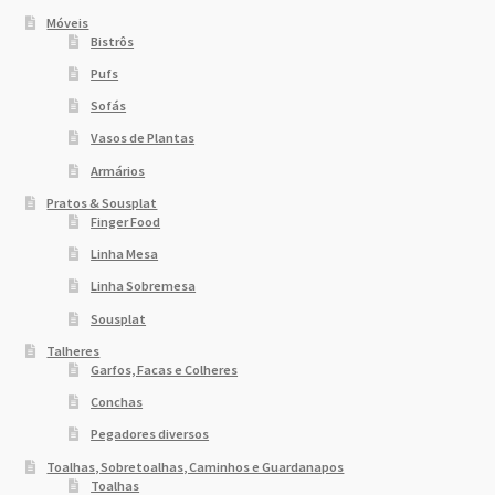
Móveis
Bistrôs
Pufs
Sofás
Vasos de Plantas
Armários
Pratos & Sousplat
Finger Food
Linha Mesa
Linha Sobremesa
Sousplat
Talheres
Garfos, Facas e Colheres
Conchas
Pegadores diversos
Toalhas, Sobretoalhas, Caminhos e Guardanapos
Toalhas