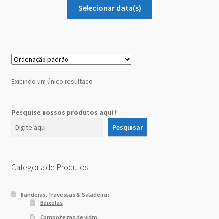
Sobre Nós
Selecionar data(s)
Dony Locações
Dony Locações
Exibindo um único resultado
Portfolio
Instagram feed
Pesquise nossos produtos aqui !
Pesquisar
Logo
Price table
Categoria de Produtos
Search box
Bandejas, Travessas & Saladeiras
Baixelas
Compoteiras de vidro