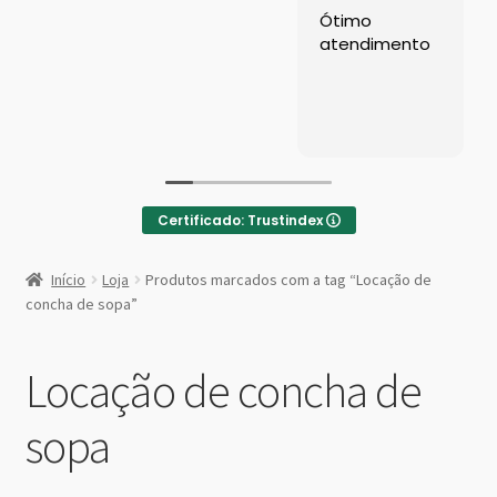
Left Sidebar
Ótimo
atendimento
Loja
Loja
Minha conta
Certificado: Trustindex
Sample Page
:
Concha
Início
Loja
Produtos marcados com a tag “Locação de
Grande
Shop Demos
concha de sopa”
de
Inox
Parallax Shop
Locação de concha de
Big Sale
sopa
Fullscreen Fashion