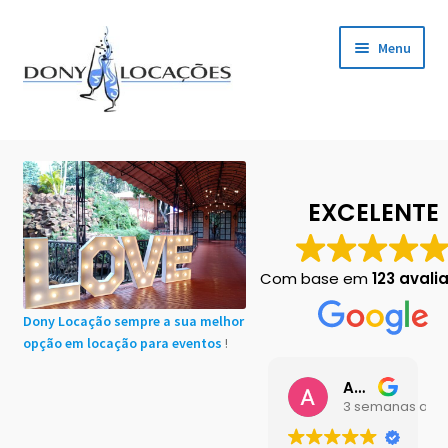
Pular
Pular
Menu
para
para
navegação
o
conteúdo
Início
Cadastro de Clientes
EXCELENTE
Carrinho
Com base em
123 avali
Chácaras em Botucatu
Dony Locação sempre a sua melhor
opção em locação para eventos
!
Contact
Ana Buttini
Finalização de compra
3 semanas atrá