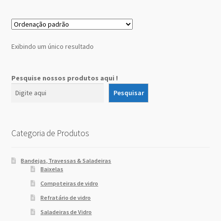
Sobre Nós
Dony Locações
Exibindo um único resultado
Dony Locações
Pesquise nossos produtos aqui !
Portfolio
Pesquisar
Instagram feed
Categoria de Produtos
Logo
Bandejas, Travessas & Saladeiras
Price table
Baixelas
Compoteiras de vidro
Search box
Refratário de vidro
Saladeiras de Vidro