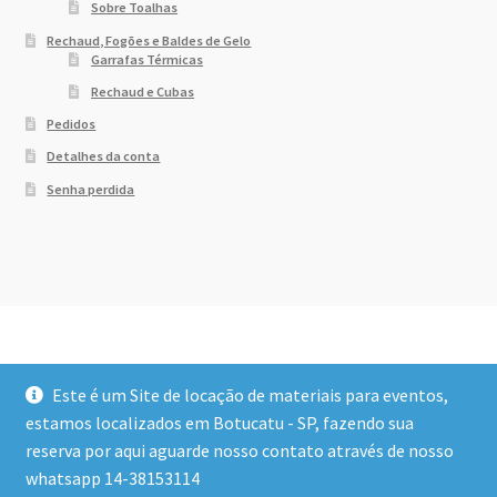
Sobre Toalhas
Rechaud, Fogões e Baldes de Gelo
Garrafas Térmicas
Rechaud e Cubas
Pedidos
Detalhes da conta
Senha perdida
Este é um Site de locação de materiais para eventos,
estamos localizados em Botucatu - SP, fazendo sua
reserva por aqui aguarde nosso contato através de nosso
© Dony Locações 2026
whatsapp 14-38153114
Built with WooCommerce
.