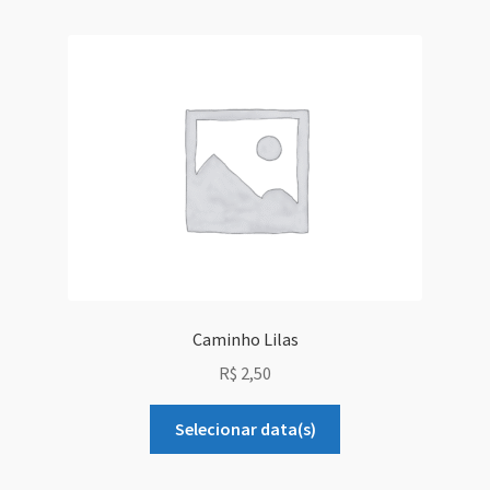
Grid Style 1
Grid Style 2
Grid Style 3
Mega Shop
Sale Countdown
Simple Slider
Caminho Lilas
R$
2,50
Slider Cover
Selecionar data(s)
Size Chart