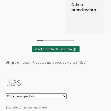
Left Sidebar
Ótimo
atendimento
Loja
Loja
Minha conta
Certificado: Trustindex
Sample Page
:
Caminho
Início
Loja
Produtos marcados com a tag “lilas”
Lilas
Shop Demos
lilas
Parallax Shop
Big Sale
Fullscreen Fashion
Exibindo um único resultado