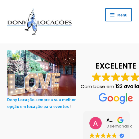
Pular
Pular
Menu
para
para
navegação
o
conteúdo
Início
Cadastro de Clientes
EXCELENTE
Carrinho
Com base em
123 avali
Chácaras em Botucatu
Dony Locação sempre a sua melhor
opção em locação para eventos
!
Contact
Ana Buttini
Finalização de compra
3 semanas atrá