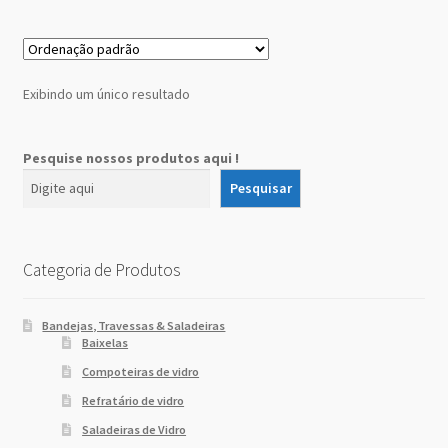
Sobre Nós
Dony Locações
Exibindo um único resultado
Dony Locações
Pesquise nossos produtos aqui !
Portfolio
Pesquisar
Instagram feed
Categoria de Produtos
Logo
Bandejas, Travessas & Saladeiras
Price table
Baixelas
Compoteiras de vidro
Search box
Refratário de vidro
Saladeiras de Vidro