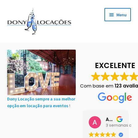
Pular
Pular
Menu
para
para
navegação
o
conteúdo
Início
Cadastro de Clientes
EXCELENTE
Carrinho
Com base em
123 avali
Chácaras em Botucatu
Dony Locação sempre a sua melhor
opção em locação para eventos
!
Contact
Ana Buttini
Finalização de compra
3 semanas atrá