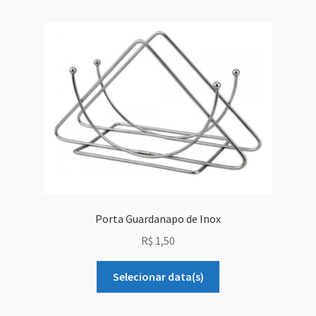
Grid Style 1
Grid Style 2
Grid Style 3
Mega Shop
Sale Countdown
Simple Slider
Porta Guardanapo de Inox
R$
1,50
Slider Cover
Selecionar data(s)
Size Chart