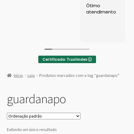
Left Sidebar
Ótimo
atendimento
Loja
Loja
Minha conta
Certificado: Trustindex
Sample Page
:
Porta
Início
Loja
Produtos marcados com a tag “guardanapo”
Guardanapo
Shop Demos
de
Inox
guardanapo
Parallax Shop
Big Sale
Fullscreen Fashion
Exibindo um único resultado