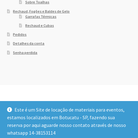
Sobre Toalhas
Rechaud, Fogões e Baldes de Gelo
Garrafas Térmicas
Rechaud e Cubas
Pedidos
Detalhes da conta
Senha perdida
Este é um Site de locação de materiais para eventos,
estamos localizados em Botucatu - SP, fazendo sua
reserva por aqui aguarde nosso contato através de nosso
© Dony Locações 2026
whatsapp 14-38153114
Built with WooCommerce
.