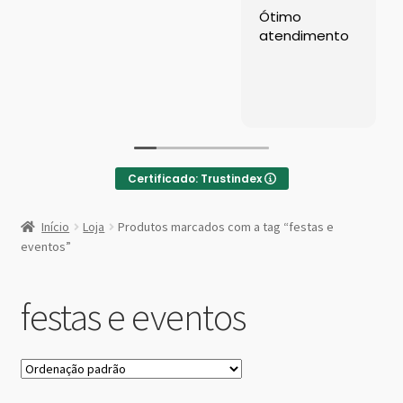
Left Sidebar
Ótimo
atendimento
Loja
Loja
Minha conta
Certificado: Trustindex
Sample Page
:
Bar
Início
Loja
Produtos marcados com a tag “festas e
de
Shop Demos
eventos”
Madeira
Ripado
Parallax Shop
festas e eventos
Big Sale
Fullscreen Fashion