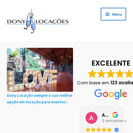
Pular
Pular
Menu
para
para
navegação
o
conteúdo
Início
Cadastro de Clientes
EXCELENTE
Carrinho
Com base em
123 avali
Chácaras em Botucatu
Dony Locação sempre a sua melhor
opção em locação para eventos
!
Contact
Ana Buttini
Finalização de compra
3 semanas atrá