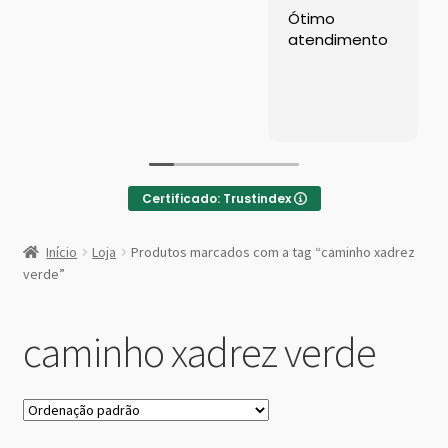
Left Sidebar
Ótimo
atendimento
Loja
Loja
Minha conta
Certificado: Trustindex
Sample Page
:
Caminho
Início
Loja
Produtos marcados com a tag “caminho xadrez
Xadrez
Shop Demos
verde”
Verde
Parallax Shop
caminho xadrez verde
Big Sale
Fullscreen Fashion