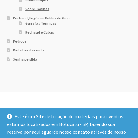
Sobre Toalhas
Rechaud, Fogões e Baldes de Gelo
Garrafas Térmicas
Rechaud e Cubas
Pedidos
Detalhes da conta
Senha perdida
Este é um Site de locação de materiais para eventos,
estamos localizados em Botucatu - SP, fazendo sua
reserva por aqui aguarde nosso contato através de nosso
© Dony Locações 2026