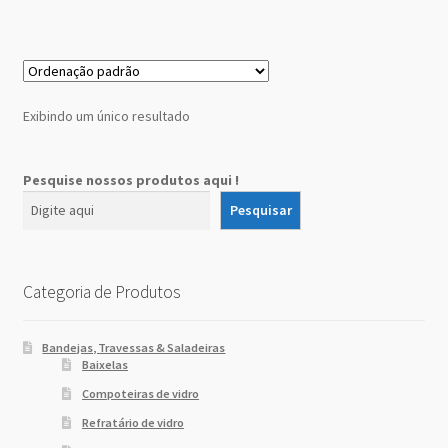
Sobre Nós
Dony Locações
Exibindo um único resultado
Dony Locações
Portfolio
Pesquise nossos produtos aqui !
Pesquisar
Instagram feed
Logo
Categoria de Produtos
Price table
Bandejas, Travessas & Saladeiras
Baixelas
Search box
Compoteiras de vidro
Refratário de vidro