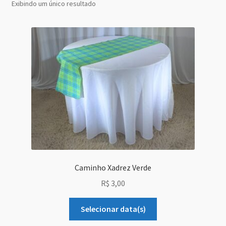
Exibindo um único resultado
Grid Style 1
Grid Style 2
Grid Style 3
Mega Shop
Sale Countdown
Simple Slider
Caminho Xadrez Verde
Slider Cover
R$
3,00
Size Chart
Selecionar data(s)