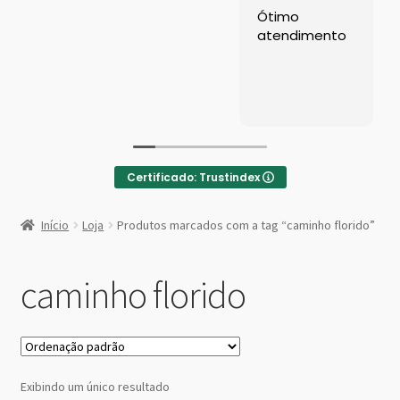
Left Sidebar
Ótimo
atendimento
Loja
Loja
Minha conta
Certificado: Trustindex
Sample Page
:
Caminho
Início
Loja
Produtos marcados com a tag “caminho florido”
Florido
Shop Demos
caminho florido
Parallax Shop
Big Sale
Fullscreen Fashion
Exibindo um único resultado