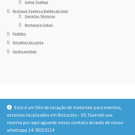
Sobre Toalhas
Rechaud, Fogões e Baldes de Gelo
Garrafas Térmicas
Rechaud e Cubas
Pedidos
Detalhes da conta
Senha perdida
Este é um Site de locação de materiais para eventos,
estamos localizados em Botucatu - SP, fazendo sua
reserva por aqui aguarde nosso contato através de nosso
© Dony Locações 2026
whatsapp 14-38153114
Built with WooCommerce
.