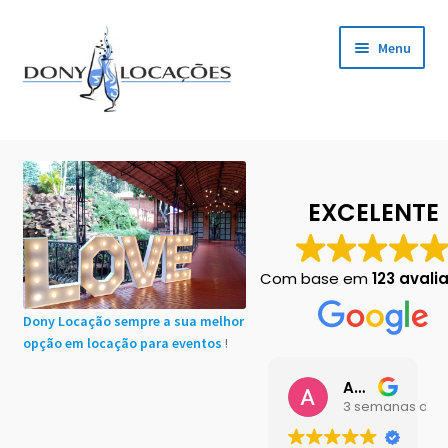
Pular
Pular
Menu
para
para
navegação
o
conteúdo
Início
Cadastro de Clientes
EXCELENTE
Carrinho
Com base em
123 avali
Chácaras em Botucatu
Dony Locação sempre a sua melhor
opção em locação para eventos
!
Contact
Ana Buttini
Finalização de compra
3 semanas atrá