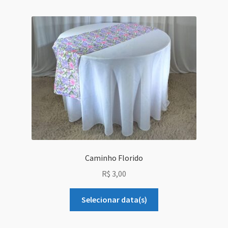
Grid Style 1
Grid Style 2
Grid Style 3
Mega Shop
Sale Countdown
Simple Slider
Caminho Florido
R$
3,00
Slider Cover
Selecionar data(s)
Size Chart