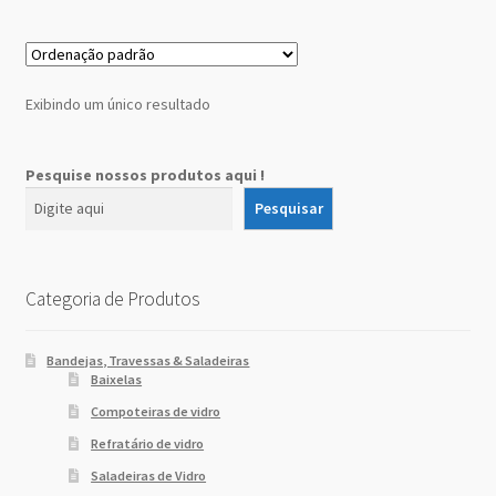
Sobre Nós
Dony Locações
Exibindo um único resultado
Dony Locações
Pesquise nossos produtos aqui !
Portfolio
Pesquisar
Instagram feed
Categoria de Produtos
Logo
Bandejas, Travessas & Saladeiras
Price table
Baixelas
Compoteiras de vidro
Search box
Refratário de vidro
Saladeiras de Vidro