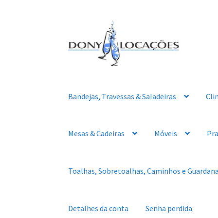
Pular
Pular
para
para
navegação
o
conteúdo
Bandejas, Travessas & Saladeiras
Cli
Mesas & Cadeiras
Móveis
Pra
Toalhas, Sobretoalhas, Caminhos e Guardan
Detalhes da conta
Senha perdida