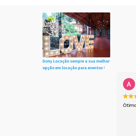
Início
Cadastro de Clientes
Carrinho
Chácaras
Minha conta
Sample Page
Shop Demos
Size 
Instagram feed
Logo
Price table
Search box
Dony Locação sempre a sua melhor
opção em locação para eventos
!
Ótim