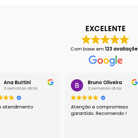
 em Botucatu
Contact
Finalização de compra
Left Sidebar
Loja
Loj
EXCELENTE
Chart
Sobre Nós
Dony Locações
Dony Locações
Portfolio
Com base em
123 avaliaçõe
Ana Buttini
Bruno Oliveira
3 semanas atrás
3 semanas atrás
o atendimento
Atenção e compromisso
garantido. Recomendo !