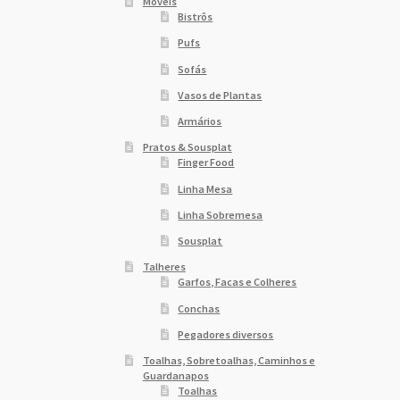
Móveis
Bistrôs
Pufs
Sofás
Vasos de Plantas
Armários
Pratos & Sousplat
Finger Food
Linha Mesa
Linha Sobremesa
Sousplat
Talheres
Garfos, Facas e Colheres
Conchas
Pegadores diversos
Toalhas, Sobretoalhas, Caminhos e
Guardanapos
Toalhas