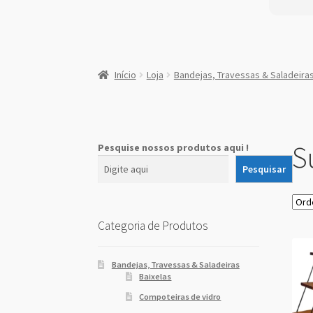
:
Kit
Início
Loja
Bandejas, Travessas & Saladeira
suportes
de
Madeira
e
ferro
S
Pesquise nossos produtos aqui !
preto
Pesquisar
Categoria de Produtos
Bandejas, Travessas & Saladeiras
Baixelas
Compoteiras de vidro