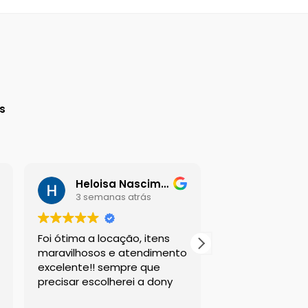
a
s
Heloisa Nascimento
Daniel G
3 semanas atrás
3 semana
Foi ótima a locação, itens
Sou suspeito a 
maravilhosos e atendimento
esta empresa, m
excelente!! sempre que
sempre atende
precisar escolherei a dony
clientes da mel
com os melhor
Leia mais