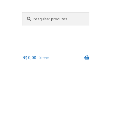
Pesquisar
Pesquisar
por:
R$
0,00
0 item