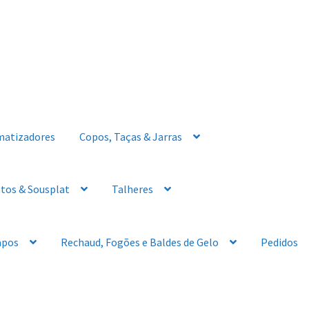
matizadores
Copos, Taças & Jarras
tos & Sousplat
Talheres
apos
Rechaud, Fogões e Baldes de Gelo
Pedidos