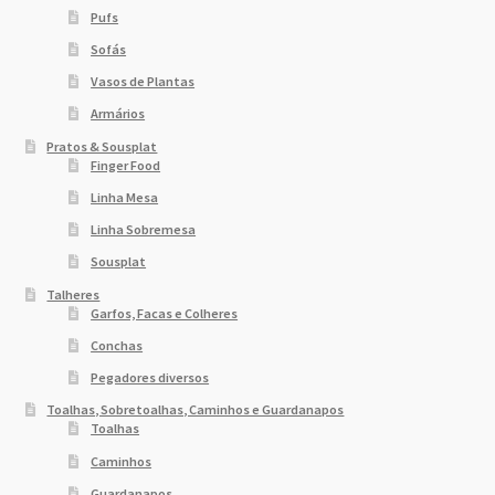
Pufs
Sofás
Vasos de Plantas
Armários
Pratos & Sousplat
Finger Food
Linha Mesa
Linha Sobremesa
Sousplat
Talheres
Garfos, Facas e Colheres
Conchas
Pegadores diversos
Toalhas, Sobretoalhas, Caminhos e Guardanapos
Toalhas
Caminhos
Guardanapos